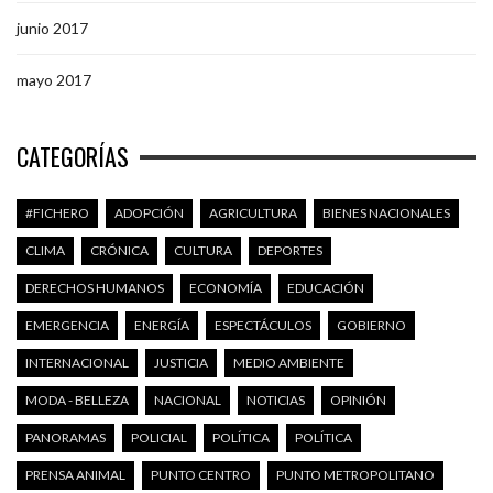
junio 2017
mayo 2017
CATEGORÍAS
#FICHERO
ADOPCIÓN
AGRICULTURA
BIENES NACIONALES
CLIMA
CRÓNICA
CULTURA
DEPORTES
DERECHOS HUMANOS
ECONOMÍA
EDUCACIÓN
EMERGENCIA
ENERGÍA
ESPECTÁCULOS
GOBIERNO
INTERNACIONAL
JUSTICIA
MEDIO AMBIENTE
MODA - BELLEZA
NACIONAL
NOTICIAS
OPINIÓN
PANORAMAS
POLICIAL
POLÍTICA
POLÍTICA
PRENSA ANIMAL
PUNTO CENTRO
PUNTO METROPOLITANO