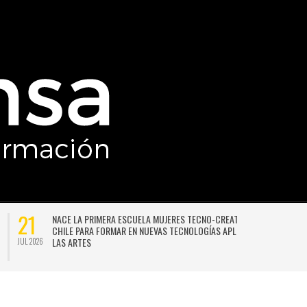
21
NACE LA PRIMERA ESCUELA MUJERES TECNO-CREATIVAS DE
CHILE PARA FORMAR EN NUEVAS TECNOLOGÍAS APLICADAS A
LAS ARTES
JUL 2026
JU