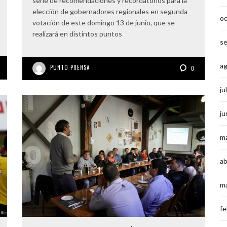
serie de recomendaciones y recordatorios para la
elección de gobernadores regionales en segunda
o
votación de este domingo 13 de junio, que se
realizará en distintos puntos
s
a
PUNTO PRENSA
0
ju
ju
m
ab
m
fe