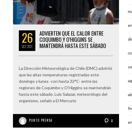
m
e
26
ADVIERTEN QUE EL CALOR ENTRE
COQUIMBO Y O’HIGGINS SE
di
MANTENDRÁ HASTA ESTE SÁBADO
OCT
2021
n
s
La Dirección Meteorológica de Chile (DMC) advirtió
que las altas temperaturas registradas este
a
domingo y lunes -con hasta 32°C- entre las
regiones de Coquimbo y O’Higgins se mantendrán
hasta este sábado. Luis Salazar, meteorólogo del
ab
organismo, señaló a El Mercurio
fe
PUNTO PRENSA
0
e