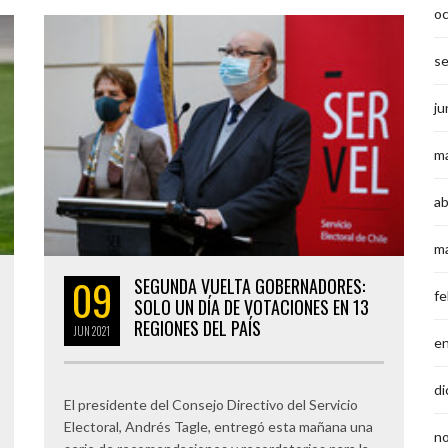
o
s
ju
m
ab
m
09
SEGUNDA VUELTA GOBERNADORES:
fe
SOLO UN DÍA DE VOTACIONES EN 13
REGIONES DEL PAÍS
JUN
2021
e
di
El presidente del Consejo Directivo del Servicio
Electoral, Andrés Tagle, entregó esta mañana una
n