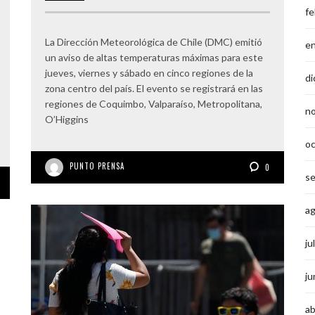
fe
La Dirección Meteorológica de Chile (DMC) emitió
e
un aviso de altas temperaturas máximas para este
jueves, viernes y sábado en cinco regiones de la
di
zona centro del país. El evento se registrará en las
regiones de Coquimbo, Valparaíso, Metropolitana,
n
O’Higgins
o
PUNTO PRENSA
0
s
a
ju
ju
ab