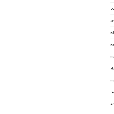
s
a
ju
ju
m
ab
m
fe
e