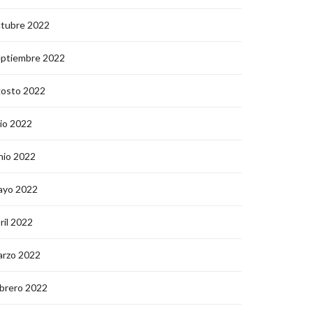
ctubre 2022
eptiembre 2022
gosto 2022
lio 2022
nio 2022
ayo 2022
ril 2022
arzo 2022
brero 2022