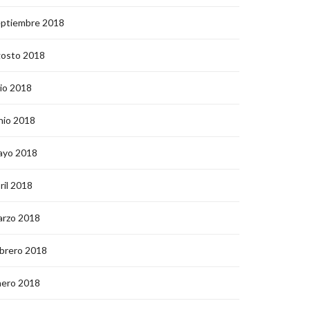
eptiembre 2018
gosto 2018
lio 2018
nio 2018
ayo 2018
ril 2018
arzo 2018
brero 2018
nero 2018