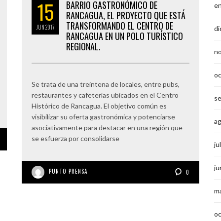
15
BARRIO GASTRONÓMICO DE
e
RANCAGUA, EL PROYECTO QUE ESTÁ
TRANSFORMANDO EL CENTRO DE
JUN
2017
di
RANCAGUA EN UN POLO TURÍSTICO
REGIONAL.
n
o
Se trata de una treintena de locales, entre pubs,
restaurantes y cafeterías ubicados en el Centro
s
Histórico de Rancagua. El objetivo común es
visibilizar su oferta gastronómica y potenciarse
a
asociativamente para destacar en una región que
se esfuerza por consolidarse
ju
ju
PUNTO PRENSA
0
m
o