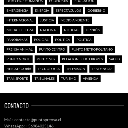
DERECHOS HUMANOS
ECONOMÍA
EDUCACIÓN
EMERGENCIA
ENERGÍA
ESPECTÁCULOS
GOBIERNO
INTERNACIONAL
JUSTICIA
MEDIO AMBIENTE
MODA - BELLEZA
NACIONAL
NOTICIAS
OPINIÓN
PANORAMAS
POLICIAL
POLÍTICA
POLÍTICA
PRENSA ANIMAL
PUNTO CENTRO
PUNTO METROPOLITANO
PUNTO NORTE
PUNTO SUR
RELACIONES EXTERIORES
SALUD
SIN CATEGORÍA
TECNOLOGÍA
TELEVISIÓN
TENDENCIAS
TRANSPORTE
TRIBUNALES
TURISMO
VIVIENDA
CONTACTO
Mail : contacto@puntoprensa.cl
WhatsApp: +56984025146