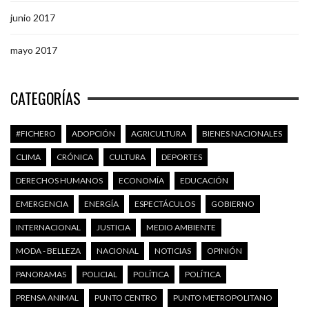
junio 2017
mayo 2017
CATEGORÍAS
#FICHERO
ADOPCIÓN
AGRICULTURA
BIENES NACIONALES
CLIMA
CRÓNICA
CULTURA
DEPORTES
DERECHOS HUMANOS
ECONOMÍA
EDUCACIÓN
EMERGENCIA
ENERGÍA
ESPECTÁCULOS
GOBIERNO
INTERNACIONAL
JUSTICIA
MEDIO AMBIENTE
MODA - BELLEZA
NACIONAL
NOTICIAS
OPINIÓN
PANORAMAS
POLICIAL
POLÍTICA
POLÍTICA
PRENSA ANIMAL
PUNTO CENTRO
PUNTO METROPOLITANO