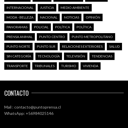
INTERNACIONAL
JUSTICIA
MEDIO AMBIENTE
MODA - BELLEZA
NACIONAL
NOTICIAS
OPINIÓN
PANORAMAS
POLICIAL
POLÍTICA
POLÍTICA
PRENSA ANIMAL
PUNTO CENTRO
PUNTO METROPOLITANO
PUNTO NORTE
PUNTO SUR
RELACIONES EXTERIORES
SALUD
SIN CATEGORÍA
TECNOLOGÍA
TELEVISIÓN
TENDENCIAS
TRANSPORTE
TRIBUNALES
TURISMO
VIVIENDA
CONTACTO
Mail : contacto@puntoprensa.cl
WhatsApp: +56984025146