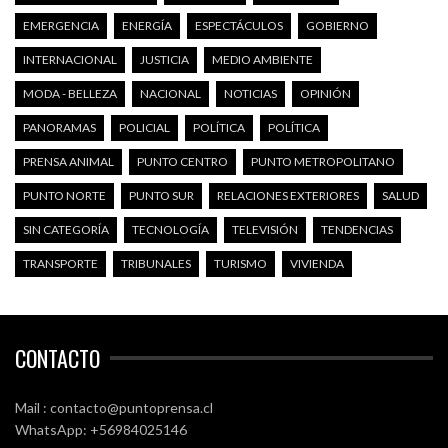
EMERGENCIA
ENERGÍA
ESPECTÁCULOS
GOBIERNO
INTERNACIONAL
JUSTICIA
MEDIO AMBIENTE
MODA - BELLEZA
NACIONAL
NOTICIAS
OPINIÓN
PANORAMAS
POLICIAL
POLÍTICA
POLÍTICA
PRENSA ANIMAL
PUNTO CENTRO
PUNTO METROPOLITANO
PUNTO NORTE
PUNTO SUR
RELACIONES EXTERIORES
SALUD
SIN CATEGORÍA
TECNOLOGÍA
TELEVISIÓN
TENDENCIAS
TRANSPORTE
TRIBUNALES
TURISMO
VIVIENDA
CONTACTO
Mail : contacto@puntoprensa.cl
WhatsApp: +56984025146