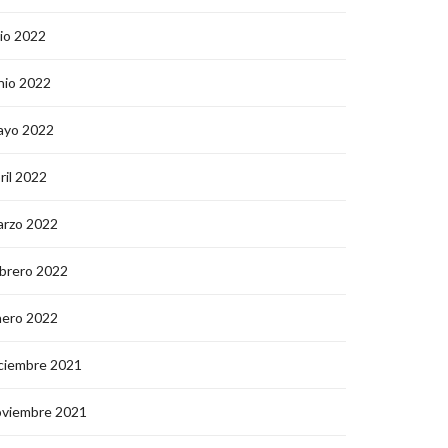
lio 2022
nio 2022
ayo 2022
ril 2022
arzo 2022
brero 2022
nero 2022
ciembre 2021
oviembre 2021