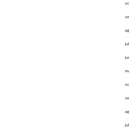
o
s
a
ju
ju
m
o
s
a
ju