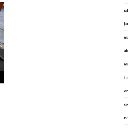
ju
ju
m
ab
m
fe
e
di
n