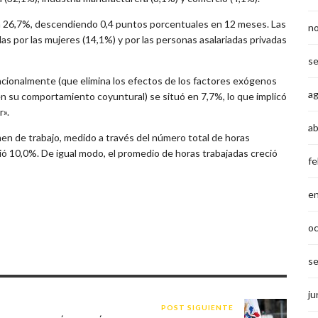
 en 26,7%, descendiendo 0,4 puntos porcentuales en 12 meses. Las
n
s por las mujeres (14,1%) y por las personas asalariadas privadas
s
acionalmente (que elimina los efectos de los factores exógenos
a
n su comportamiento coyuntural) se situó en 7,7%, lo que implicó
r».
ab
men de trabajo, medido a través del número total de horas
ió 10,0%. De igual modo, el promedio de horas trabajadas creció
fe
e
o
s
ju
POST SIGUIENTE