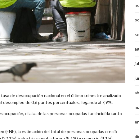
n
o
s
a
ju
ju
ab
la tasa de desocupación nacional en el último trimestre analizado
 el desempleo de 0,6 puntos porcentuales, llegando al 7,9%.
m
desocupación, el alza de las personas ocupadas fue incidida tanto
e
eo (ENE), la estimación del total de personas ocupadas creció
di
 (32,1%), industria manufacturera (8,1%) y comercio (4,1%).