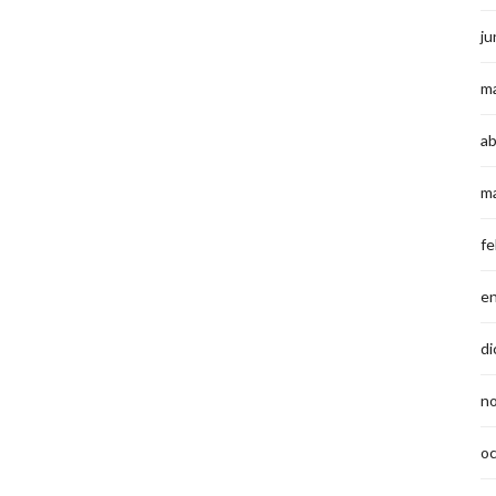
ju
m
ab
m
fe
e
di
n
o