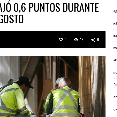
AJÓ 0,6 PUNTOS DURANTE
a
AGOSTO
ju
ju
0
1K
0
m
ab
m
fe
e
di