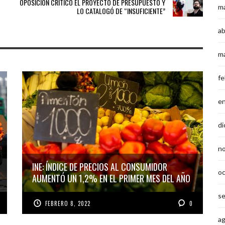
OPOSICIÓN CRITICÓ EL PROYECTO DE PRESUPUESTO Y
m
LO CATALOGÓ DE “INSUFICIENTE”
ab
m
fe
e
di
n
INE: ÍNDICE DE PRECIOS AL CONSUMIDOR
o
AUMENTÓ UN 1,2% EN EL PRIMER MES DEL AÑO
s
FEBRERO 8, 2022
0
a