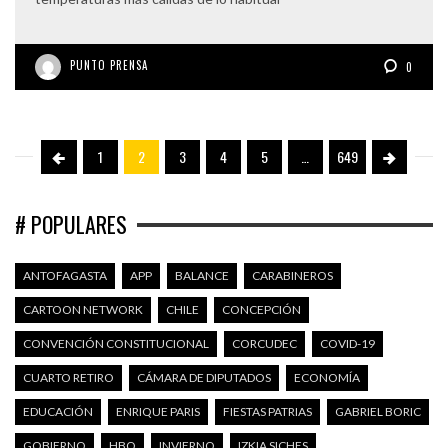
PUNTO PRENSA
0
1
2
3
4
5
…
649
# POPULARES
ANTOFAGASTA
APP
BALANCE
CARABINEROS
CARTOON NETWORK
CHILE
CONCEPCIÓN
CONVENCIÓN CONSTITUCIONAL
CORCUDEC
COVID-19
CUARTO RETIRO
CÁMARA DE DIPUTADOS
ECONOMÍA
EDUCACIÓN
ENRIQUE PARIS
FIESTAS PATRIAS
GABRIEL BORIC
GOBIERNO
HBO
INVIERNO
IZKIA SICHES