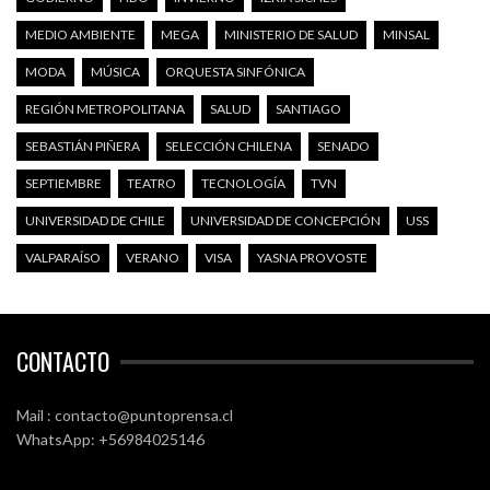
MEDIO AMBIENTE
MEGA
MINISTERIO DE SALUD
MINSAL
MODA
MÚSICA
ORQUESTA SINFÓNICA
REGIÓN METROPOLITANA
SALUD
SANTIAGO
SEBASTIÁN PIÑERA
SELECCIÓN CHILENA
SENADO
SEPTIEMBRE
TEATRO
TECNOLOGÍA
TVN
UNIVERSIDAD DE CHILE
UNIVERSIDAD DE CONCEPCIÓN
USS
VALPARAÍSO
VERANO
VISA
YASNA PROVOSTE
CONTACTO
Mail : contacto@puntoprensa.cl
WhatsApp: +56984025146