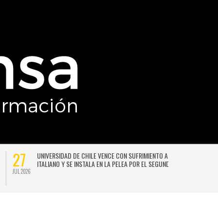
27
UNIVERSIDAD DE CHILE VENCE CON SUFRIMIENTO A AUDAX
ITALIANO Y SE INSTALA EN LA PELEA POR EL SEGUNDO LUGAR
JUL 2026
JU