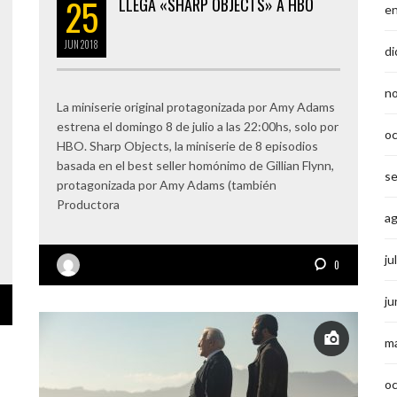
25
LLEGA «SHARP OBJECTS» A HBO
e
JUN
2018
di
n
La miniserie original protagonizada por Amy Adams
estrena el domingo 8 de julio a las 22:00hs, solo por
o
HBO. Sharp Objects, la miniserie de 8 episodios
basada en el best seller homónimo de Gillian Flynn,
s
protagonizada por Amy Adams (también
Productora
a
ju
0
ju
m
o