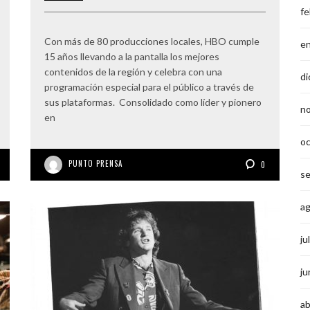
fe
Con más de 80 producciones locales, HBO cumple
e
15 años llevando a la pantalla los mejores
contenidos de la región y celebra con una
di
programación especial para el público a través de
sus plataformas. Consolidado como líder y pionero
n
en
o
PUNTO PRENSA
0
s
a
ju
ju
ab