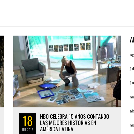
A
a
ju
ju
m
ab
18
HBO CELEBRA 15 AÑOS CONTANDO
LAS MEJORES HISTORIAS EN
m
AMÉRICA LATINA
JUL
2018