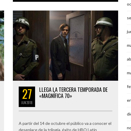
o
s
ju
m
ab
m
fe
27
LLEGA LA TERCERA TEMPORADA DE
«MAGNÍFICA 70»
e
JUN
2018
di
A partir del 14 de octubre el público va a conocer el
n
desenlace de la trilogía, éxito de HBO Latin