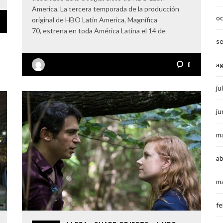
America. La tercera temporada de la producción
o
original de HBO Latin America, Magnífica
70, estrena en toda América Latina el 14 de
s
a
0
ju
ju
m
ab
m
fe