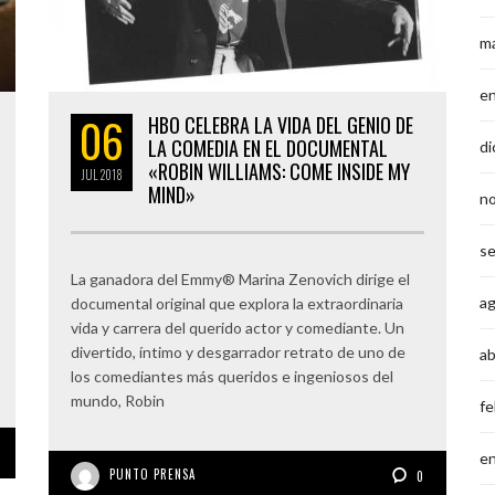
m
e
06
HBO CELEBRA LA VIDA DEL GENIO DE
LA COMEDIA EN EL DOCUMENTAL
di
«ROBIN WILLIAMS: COME INSIDE MY
JUL
2018
MIND»
n
s
La ganadora del Emmy® Marina Zenovich dirige el
a
documental original que explora la extraordinaria
vida y carrera del querido actor y comediante. Un
divertido, íntimo y desgarrador retrato de uno de
ab
los comediantes más queridos e ingeniosos del
mundo, Robin
fe
e
PUNTO PRENSA
0