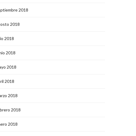
eptiembre 2018
gosto 2018
lio 2018
nio 2018
ayo 2018
ril 2018
arzo 2018
brero 2018
nero 2018