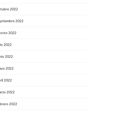
ctubre 2022
eptiembre 2022
gosto 2022
lio 2022
nio 2022
ayo 2022
ril 2022
arzo 2022
brero 2022