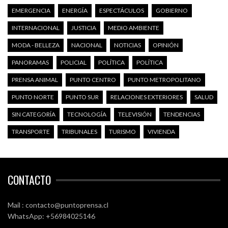
EMERGENCIA
ENERGÍA
ESPECTÁCULOS
GOBIERNO
INTERNACIONAL
JUSTICIA
MEDIO AMBIENTE
MODA - BELLEZA
NACIONAL
NOTICIAS
OPINIÓN
PANORAMAS
POLICIAL
POLÍTICA
POLÍTICA
PRENSA ANIMAL
PUNTO CENTRO
PUNTO METROPOLITANO
PUNTO NORTE
PUNTO SUR
RELACIONES EXTERIORES
SALUD
SIN CATEGORÍA
TECNOLOGÍA
TELEVISIÓN
TENDENCIAS
TRANSPORTE
TRIBUNALES
TURISMO
VIVIENDA
CONTACTO
Mail : contacto@puntoprensa.cl
WhatsApp: +56984025146