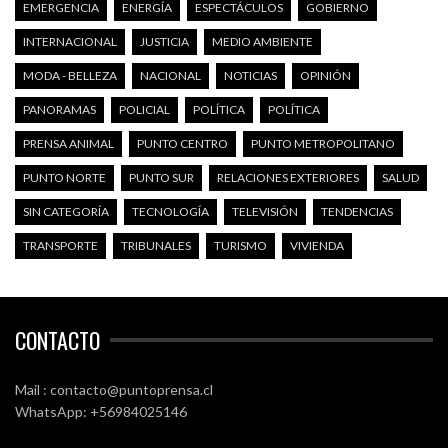
EMERGENCIA
ENERGÍA
ESPECTÁCULOS
GOBIERNO
INTERNACIONAL
JUSTICIA
MEDIO AMBIENTE
MODA - BELLEZA
NACIONAL
NOTICIAS
OPINIÓN
PANORAMAS
POLICIAL
POLÍTICA
POLÍTICA
PRENSA ANIMAL
PUNTO CENTRO
PUNTO METROPOLITANO
PUNTO NORTE
PUNTO SUR
RELACIONES EXTERIORES
SALUD
SIN CATEGORÍA
TECNOLOGÍA
TELEVISIÓN
TENDENCIAS
TRANSPORTE
TRIBUNALES
TURISMO
VIVIENDA
CONTACTO
Mail : contacto@puntoprensa.cl
WhatsApp: +56984025146