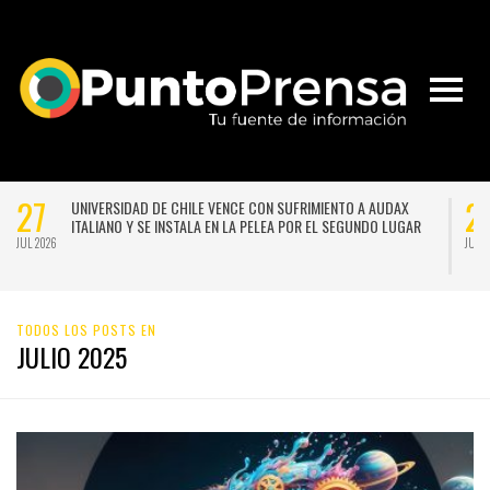
27
OLA DE LAS FLORES” VUELVE CON UNA VERSIÓN
UNIVERSIDAD DE
 Y CHISPEANTE BAJO LA DIRECCIÓN DE GUSTAVO
ITALIANO Y SE I
Y GERMÁN SILVA
JUL 2026
TODOS LOS POSTS EN
JULIO 2025