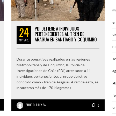
m
e
24
PDI DETIENE A INDIVIDUOS
PERTENECIENTES AL TREN DE
di
ARAGUA EN SANTIAGO Y COQUIMBO
MAY
2023
n
s
Durante operativos realizados en las regiones
Metropolitana y de Coquimbo, la Policía de
Investigaciones de Chile (PDI) arrestaron a 11
a
individuos pertenecientes al grupo delictivo
conocido como «Tren de Aragua». A raíz de esto, se
ab
incautaron más de 170 kilogramos
fe
PUNTO PRENSA
0
e