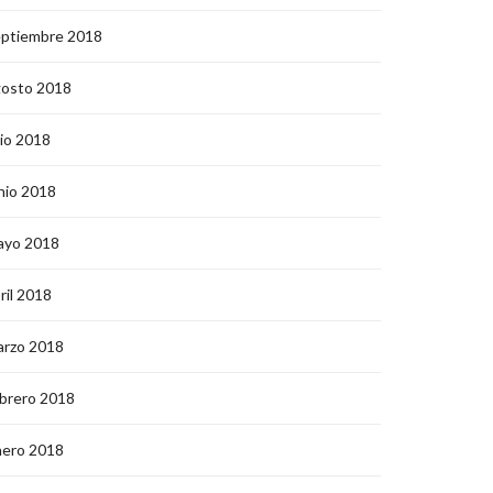
eptiembre 2018
gosto 2018
lio 2018
nio 2018
ayo 2018
ril 2018
arzo 2018
brero 2018
nero 2018