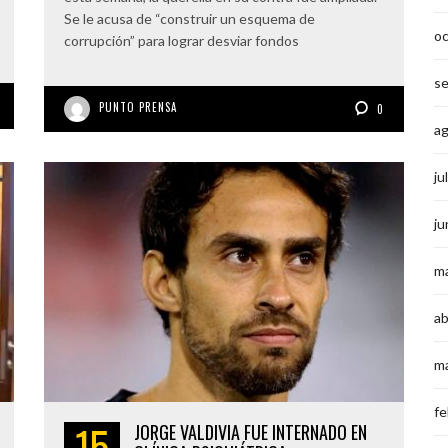
Se le acusa de “construir un esquema de
o
corrupción” para lograr desviar fondos
s
PUNTO PRENSA
0
a
ju
ju
m
ab
m
fe
15
JORGE VALDIVIA FUE INTERNADO EN