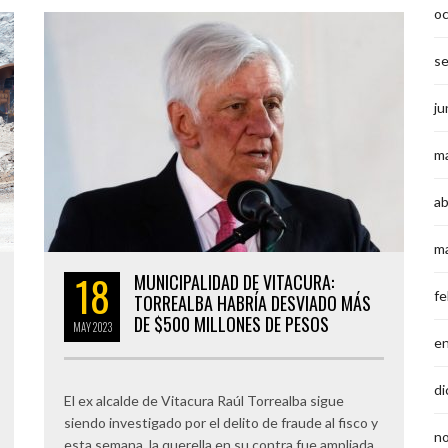
o
s
ju
m
ab
m
18
MUNICIPALIDAD DE VITACURA:
fe
TORREALBA HABRÍA DESVIADO MÁS
DE $500 MILLONES DE PESOS
MAY
2023
e
di
El ex alcalde de Vitacura Raúl Torrealba sigue
siendo investigado por el delito de fraude al fisco y
n
esta semana, la querella en su contra fue ampliada.