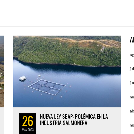
A
a
ju
ju
m
ab
26
NUEVA LEY SBAP: POLÉMICA EN LA
INDUSTRIA SALMONERA
m
MAY
2023