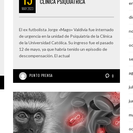
CLÍNICA PSIQUIÁTRICA
e
MAY
2023
di
El ex futbolista Jorge «Mago» Valdivia fue internado
n
de urgencia en la unidad de Psiquiatría de la Clínica
de la Universidad Católica. Su ingreso fue el pasado
o
12 de mayo, ya que habría tenido un episodio de
descompensación. El actual
s
a
PUNTO PRENSA
0
ju
ju
m
o