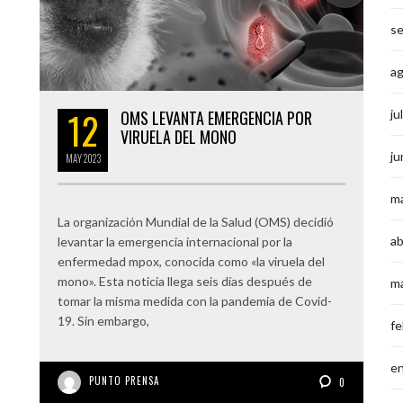
s
a
12
OMS LEVANTA EMERGENCIA POR
ju
VIRUELA DEL MONO
ju
MAY
2023
m
La organización Mundial de la Salud (OMS) decidió
ab
levantar la emergencia internacional por la
enfermedad mpox, conocida como «la viruela del
mono». Esta noticia llega seis días después de
m
tomar la misma medida con la pandemia de Covid-
19. Sin embargo,
fe
e
PUNTO PRENSA
0