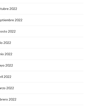
ctubre 2022
eptiembre 2022
gosto 2022
lio 2022
nio 2022
ayo 2022
ril 2022
arzo 2022
brero 2022