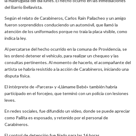
la madrugada del día lunes. El hecho ocurrió en las inmediaciones
del Barrio Bellavista.
Según el relato de Carabineros, Carlos Raín Pailacheo y un amigo
fueron sorprendidos conduciendo un automóvil, que llamó la
atención de los uniformados porque no traía la placa visible, como
indica la ley.
Al percatarse del hecho ocurrido en la comuna de Providencia, se
les ordenó detener el vehículo, para realizar un chequeo y las
consultas pertinentes. Al momento de hacerlo, el acompañante del
artista se habría resistido a la acción de Carabineros, iniciando una
disputa física.
El intérprete de «Parcera» y «Llámame Bebé» también habría
participado en el forcejeo, que terminó con un policía con lesiones
leves.
En redes sociales, fue difundido un vídeo, donde se puede apreciar
como Pailita es esposado, y retenido por el personal de
Carabineros.
El control de detención fue fijado para las 16 horas.