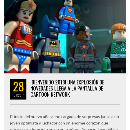
28
¡BIENVENIDO 2018! UNA EXPLOSIÓN DE
NOVEDADES LLEGA A LA PANTALLA DE
CARTOON NETWORK
DIC
2017
El inicio del nuevo año viene cargado de sorpresas junto a un
joven optimista y luchador con un enorme corazón que
desea transformarse en un gran héroe. Además, imperdibles