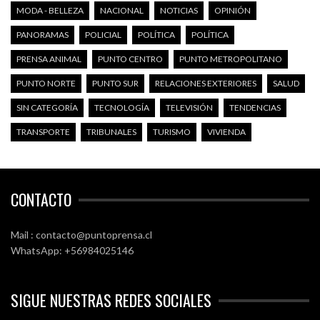
MODA - BELLEZA
NACIONAL
NOTICIAS
OPINIÓN
PANORAMAS
POLICIAL
POLÍTICA
POLÍTICA
PRENSA ANIMAL
PUNTO CENTRO
PUNTO METROPOLITANO
PUNTO NORTE
PUNTO SUR
RELACIONES EXTERIORES
SALUD
SIN CATEGORÍA
TECNOLOGÍA
TELEVISIÓN
TENDENCIAS
TRANSPORTE
TRIBUNALES
TURISMO
VIVIENDA
CONTACTO
Mail : contacto@puntoprensa.cl
WhatsApp: +56984025146
SIGUE NUESTRAS REDES SOCIALES