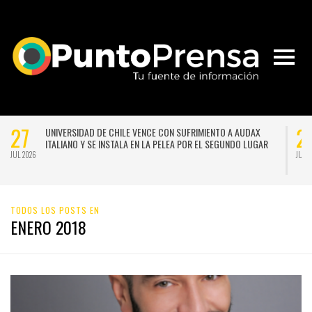
27
2
UNIVERSIDAD DE CHILE VENCE CON SUFRIMIENTO A AUDAX
ITALIANO Y SE INSTALA EN LA PELEA POR EL SEGUNDO LUGAR
JUL 2026
JUL 
21
2
NACE LA PRIMERA ESCUELA MUJERES TECNO-CREATIVAS DE
CHILE PARA FORMAR EN NUEVAS TECNOLOGÍAS APLICADAS A
LAS ARTES
JUL 2026
JUL 
TODOS LOS POSTS EN
ENERO 2018