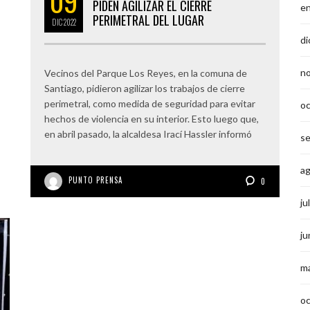
09
PIDEN AGILIZAR EL CIERRE
e
PERIMETRAL DEL LUGAR
DIC
2022
di
n
Vecinos del Parque Los Reyes, en la comuna de
Santiago, pidieron agilizar los trabajos de cierre
perimetral, como medida de seguridad para evitar
o
hechos de violencia en su interior. Esto luego que,
en abril pasado, la alcaldesa Irací Hassler informó
s
a
PUNTO PRENSA
0
ju
ju
m
o