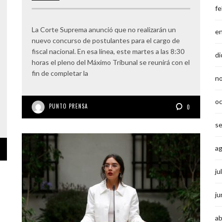
fe
La Corte Suprema anunció que no realizarán un
e
nuevo concurso de postulantes para el cargo de
fiscal nacional. En esa línea, este martes a las 8:30
di
horas el pleno del Máximo Tribunal se reunirá con el
fin de completar la
n
o
PUNTO PRENSA
0
s
a
ju
ju
ab