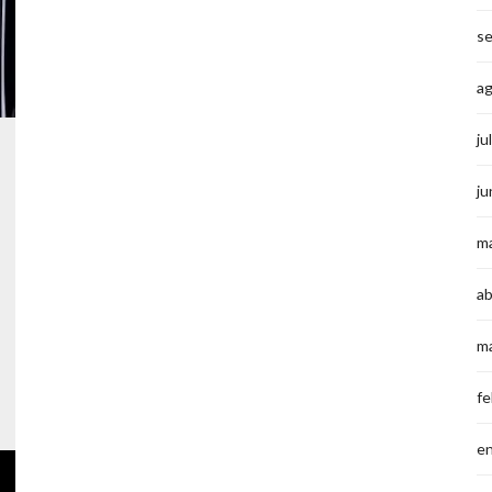
s
a
ju
ju
m
ab
m
fe
e