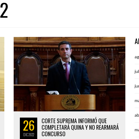
22
A
a
ju
ju
m
ab
26
CORTE SUPREMA INFORMÓ QUE
COMPLETARÁ QUINA Y NO REARMARÁ
m
CONCURSO
DIC
2022