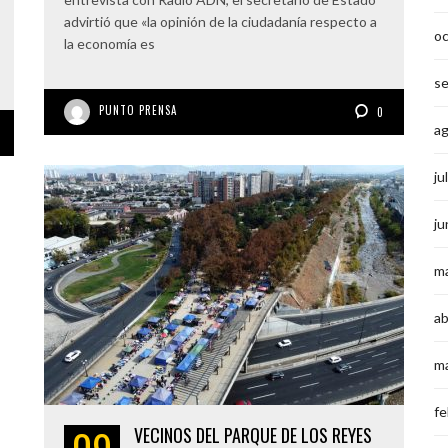
advirtió que «la opinión de la ciudadanía respecto a
o
la economía es
s
PUNTO PRENSA
0
a
ju
ju
m
ab
m
fe
VECINOS DEL PARQUE DE LOS REYES