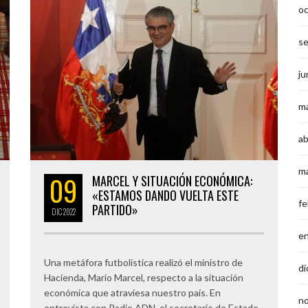
o
s
ju
m
ab
m
09
MARCEL Y SITUACIÓN ECONÓMICA:
«ESTAMOS DANDO VUELTA ESTE
fe
PARTIDO»
DIC
2022
e
Una metáfora futbolística realizó el ministro de
di
Hacienda, Mario Marcel, respecto a la situación
económica que atraviesa nuestro país. En
n
entrevista con Radio ADN, el secretario de Estado