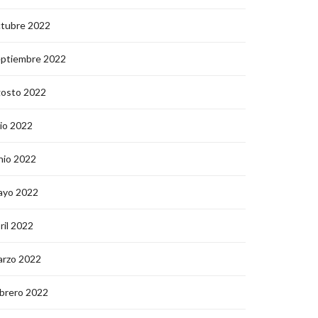
ctubre 2022
eptiembre 2022
gosto 2022
lio 2022
nio 2022
ayo 2022
ril 2022
arzo 2022
brero 2022