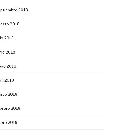
eptiembre 2018
gosto 2018
lio 2018
nio 2018
ayo 2018
ril 2018
arzo 2018
brero 2018
nero 2018