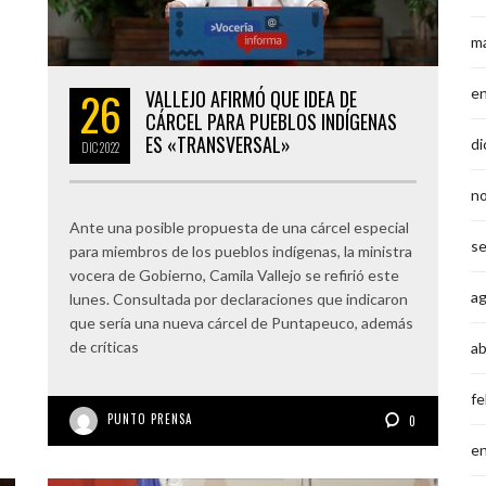
m
26
e
VALLEJO AFIRMÓ QUE IDEA DE
CÁRCEL PARA PUEBLOS INDÍGENAS
ES «TRANSVERSAL»
di
DIC
2022
n
Ante una posible propuesta de una cárcel especial
s
para miembros de los pueblos indígenas, la ministra
vocera de Gobierno, Camila Vallejo se refirió este
a
lunes. Consultada por declaraciones que indicaron
que sería una nueva cárcel de Puntapeuco, además
de críticas
ab
fe
PUNTO PRENSA
0
e