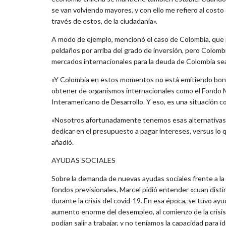
se van volviendo mayores, y con ello me refiero al costo
través de estos, de la ciudadanía».
A modo de ejemplo, mencionó el caso de Colombia, que p
peldaños por arriba del grado de inversión, pero Colomb
mercados internacionales para la deuda de Colombia se
«Y Colombia en estos momentos no está emitiendo bonos,
obtener de organismos internacionales como el Fondo Mo
Interamericano de Desarrollo. Y eso, es una situación c
«Nosotros afortunadamente tenemos esas alternativas, 
dedicar en el presupuesto a pagar intereses, versus lo q
añadió.
AYUDAS SOCIALES
Sobre la demanda de nuevas ayudas sociales frente a la 
fondos previsionales, Marcel pidió entender «cuan dist
durante la crisis del covid-19. En esa época, se tuvo a
aumento enorme del desempleo, al comienzo de la crisi
podían salir a trabajar, y no teníamos la capacidad para 