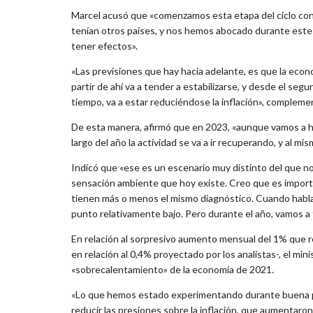
Marcel acusó que «comenzamos esta etapa del ciclo con 
tenían otros países, y nos hemos abocado durante este
tener efectos».
«Las previsiones que hay hacia adelante, es que la econ
partir de ahí va a tender a estabilizarse, y desde el segu
tiempo, va a estar reduciéndose la inflación», compleme
De esta manera, afirmó que en 2023, «aunque vamos a ha
largo del año la actividad se va a ir recuperando, y al mis
Indicó que «ese es un escenario muy distinto del que nos
sensación ambiente que hoy existe. Creo que es impor
tienen más o menos el mismo diagnóstico. Cuando habla
punto relativamente bajo. Pero durante el año, vamos a 
En relación al sorpresivo aumento mensual del 1% que r
en relación al 0,4% proyectado por los analistas-, el min
«sobrecalentamiento» de la economía de 2021.
«Lo que hemos estado experimentando durante buena pa
reducir las presiones sobre la inflación, que aumentaro