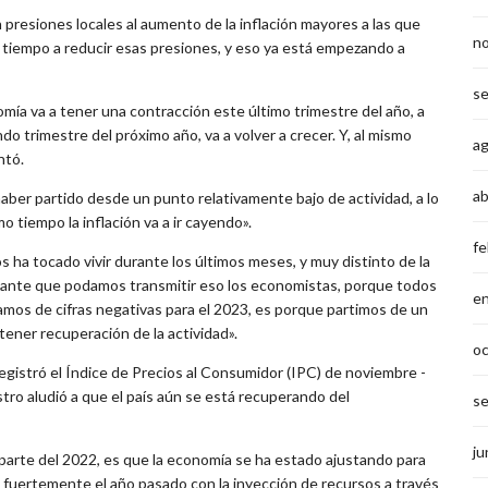
presiones locales al aumento de la inflación mayores a las que
n
 tiempo a reducir esas presiones, y eso ya está empezando a
s
omía va a tener una contracción este último trimestre del año, a
ndo trimestre del próximo año, va a volver a crecer. Y, al mismo
a
ntó.
ab
ber partido desde un punto relativamente bajo de actividad, a lo
mo tiempo la inflación va a ir cayendo».
fe
 ha tocado vivir durante los últimos meses, y muy distinto de la
tante que podamos transmitir eso los economistas, porque todos
e
mos de cifras negativas para el 2023, es porque partimos de un
tener recuperación de la actividad».
o
egistró el Índice de Precios al Consumidor (IPC) de noviembre -
istro aludió a que el país aún se está recuperando del
s
ju
rte del 2022, es que la economía se ha estado ajustando para
n fuertemente el año pasado con la inyección de recursos a través