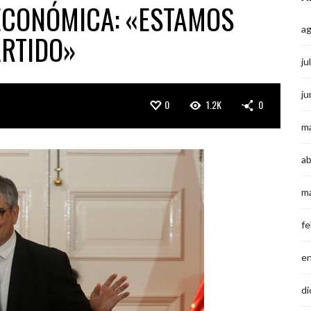
ECONÓMICA: «ESTAMOS
a
ARTIDO»
ju
ju
0
1.2K
0
m
ab
m
fe
e
di