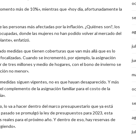
o
momento más de 10%», mientras que «hoy día, afortunadamente la
s
e las personas más afectadas por la inflación. ¿Quiénes son?, los
a
cupadas, donde las mujeres no han podido volver al mercado del
lante», enfatizó.
ju
do medidas que tienen coberturas que van más allá que es lo
focalizadas. Cuando se incrementó, por ejemplo, la asignación
ju
or de tres millones y medio de hogares, con el bono de invierno se
rción no menor».
m
sas medidas siguen vigentes, no es que hayan desaparecido. Y más
l complemento de la asignación familiar para el costo de la
o
a».
s
no, lo va a hacer dentro del marco presupuestario que ya está
 pasado se promulgó la ley de presupuestos para 2023, esta
a
reales para el próximo año. Y dentro de eso, hay reservas de
rgiendo».
ju