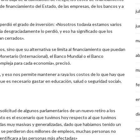
 de financiamiento del Estado, de las empresas, de los bancos y a
ju
erdió el grado de inversión: «Nosotros todavía estamos varios
ju
ia desgraciadamente lo perdió, y eso ha significado que los
an cerrados».
m
 sino que su alternativa se limita al financiamiento que puedan
ab
netario (Internacional), el Banco Mundial o el Banco
ompleja para cada economía», precisó.
m
y eso nos permite mantener a raya los costos de lo que hay que
ue es necesario gastar en educación, salud o seguridad social»,
fe
e
solicitud de algunos parlamentarios de un nuevo retiro a los
di
into es el escenario que tuvimos hoy respecto al que tuvimos
yudas muy masivas y generalizadas, dado que habíamos tenido un
n
s se perdieron dos millones de empleos, muchas personas no
identificara a las personas más afectadas»