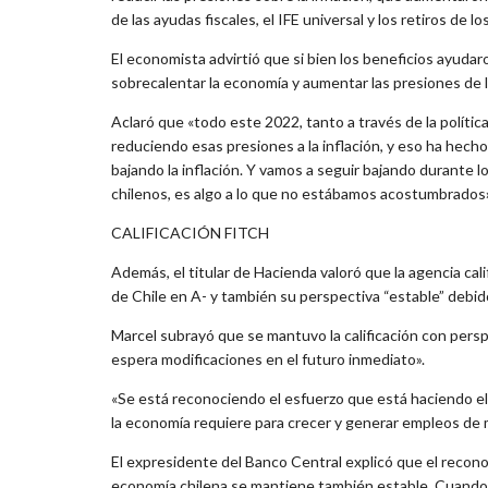
de las ayudas fiscales, el IFE universal y los retiros de 
El economista advirtió que si bien los beneficios ayudaro
sobrecalentar la economía y aumentar las presiones de la
Aclaró que «todo este 2022, tanto a través de la polític
reduciendo esas presiones a la inflación, y eso ha hec
bajando la inflación. Y vamos a seguir bajando durante l
chilenos, es algo a lo que no estábamos acostumbrados»
CALIFICACIÓN FITCH
Además, el titular de Hacienda valoró que la agencia cal
de Chile en A- y también su perspectiva “estable” debid
Marcel subrayó que se mantuvo la calificación con perspe
espera modificaciones en el futuro inmediato».
«Se está reconociendo el esfuerzo que está haciendo el pa
la economía requiere para crecer y generar empleos de 
El expresidente del Banco Central explicó que el recon
economía chilena se mantiene también estable. Cuando un