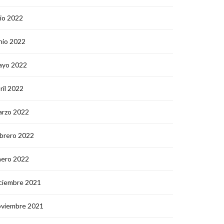
lio 2022
nio 2022
ayo 2022
ril 2022
arzo 2022
brero 2022
nero 2022
ciembre 2021
oviembre 2021