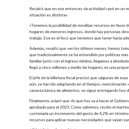
Recalcó que en ese entonces «la actividad cayó en un 
situación es distinta».
«Tenemos la posibilidad de movilizar recursos en favor d
hogares de menores ingresos, donde hay personas deso
trabajo. Ese es el foco que tenemos que tener hacia ade
Además, resaltó que «en los últimos meses, hemos toma
que tradicionalmente se ha entendido por políticas más 
familiar junto con el ingreso mínimo, llegamos a alreded
llegó a cinco millones y medio de hogares, es una propo
El jefe de la billetera fiscal precisó que «algunas de e
aún, se han ido adaptando en el tiempo», mencionando «e
canasta básica de alimentos, se sigue entregando hoy dí
Finalmente, aclaró que «lo que hoy va a hacer el Gobier
aprobado para el 2023. Como sabemos, recién el martes
contempla un incremento del gasto de 4,2% en términos 
recursos para aplicar nuevas necesidades que vayan su