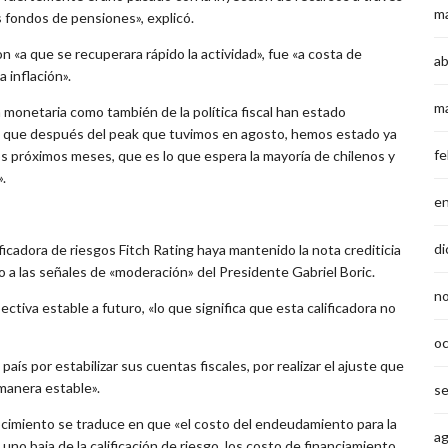
m
los fondos de pensiones», explicó.
n «a que se recuperara rápido la actividad», fue «a costa de
ab
 inflación».
m
a monetaria como también de la política fiscal han estado
ho que después del peak que tuvimos en agosto, hemos estado ya
fe
os próximos meses, que es lo que espera la mayoría de chilenos y
.
e
di
ificadora de riesgos Fitch Rating haya mantenido la nota crediticia
o a las señales de «moderación» del Presidente Gabriel Boric.
n
ctiva estable a futuro, «lo que significa que esta calificadora no
o
ís por estabilizar sus cuentas fiscales, por realizar el ajuste que
manera estable».
s
ocimiento se traduce en que «el costo del endeudamiento para la
a
o baja de la calificación de riesgo, los costo de financiamiento