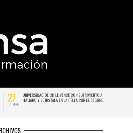
27
UNIVERSIDAD DE CHILE VENCE CON SUFRIMIENTO A AUDAX
ITALIANO Y SE INSTALA EN LA PELEA POR EL SEGUNDO LUGAR
JUL 2026
JU
RCHIVOS