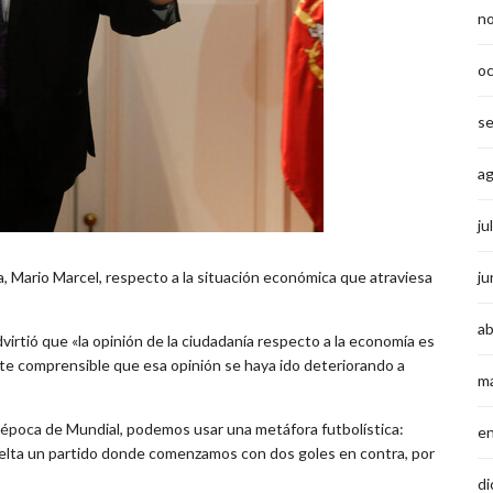
n
o
s
a
ju
a, Mario Marcel, respecto a la situación económica que atraviesa
ju
ab
irtió que «la opinión de la ciudadanía respecto a la economía es
ente comprensible que esa opinión se haya ido deteriorando a
m
época de Mundial, podemos usar una metáfora futbolística:
e
elta un partido donde comenzamos con dos goles en contra, por
di