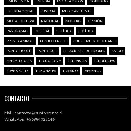
EMERGENCIA
ENERGÍA
ESPECTÁCULOS
GOBIERNO
INTERNACIONAL
JUSTICIA
MEDIO AMBIENTE
MODA - BELLEZA
NACIONAL
NOTICIAS
OPINIÓN
PANORAMAS
POLICIAL
POLÍTICA
POLÍTICA
PRENSA ANIMAL
PUNTO CENTRO
PUNTO METROPOLITANO
PUNTO NORTE
PUNTO SUR
RELACIONES EXTERIORES
SALUD
SIN CATEGORÍA
TECNOLOGÍA
TELEVISIÓN
TENDENCIAS
TRANSPORTE
TRIBUNALES
TURISMO
VIVIENDA
CONTACTO
Mail : contacto@puntoprensa.cl
WhatsApp: +56984025146