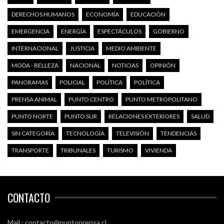
DERECHOS HUMANOS
ECONOMÍA
EDUCACIÓN
EMERGENCIA
ENERGÍA
ESPECTÁCULOS
GOBIERNO
INTERNACIONAL
JUSTICIA
MEDIO AMBIENTE
MODA - BELLEZA
NACIONAL
NOTICIAS
OPINIÓN
PANORAMAS
POLICIAL
POLÍTICA
POLÍTICA
PRENSA ANIMAL
PUNTO CENTRO
PUNTO METROPOLITANO
PUNTO NORTE
PUNTO SUR
RELACIONES EXTERIORES
SALUD
SIN CATEGORÍA
TECNOLOGÍA
TELEVISIÓN
TENDENCIAS
TRANSPORTE
TRIBUNALES
TURISMO
VIVIENDA
CONTACTO
Mail : contacto@puntoprensa.cl