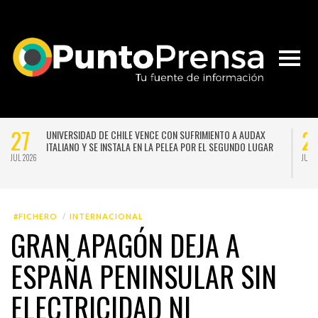
21
STEMA
NACE LA PRIMERA ESCUELA MUJERES TECNO-CREATIVAS DE
A
CHILE PARA FORMAR EN NUEVAS TECNOLOGÍAS APLICADAS A
LAS ARTES
JUL 2026
06
DE
MUNICIPIOS CUESTIONAN MECANISMO DE COMPENSACIÓN
NDRÁN
APROBADO EN REFORMA Y ADVIERTEN QUE PODRÍA
PROFUNDIZAR DESIGUALDADES TERRITORIALES
AGO 2026
#FICHERO
INTERNACIONAL
GRAN APAGÓN DEJA A
ESPAÑA PENINSULAR SIN
ELECTRICIDAD NI