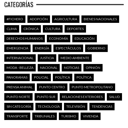
CATEGORÍAS
#FICHERO
ADOPCIÓN
AGRICULTURA
BIENES NACIONALES
CLIMA
CRÓNICA
CULTURA
DEPORTES
DERECHOS HUMANOS
ECONOMÍA
EDUCACIÓN
EMERGENCIA
ENERGÍA
ESPECTÁCULOS
GOBIERNO
INTERNACIONAL
JUSTICIA
MEDIO AMBIENTE
MODA - BELLEZA
NACIONAL
NOTICIAS
OPINIÓN
PANORAMAS
POLICIAL
POLÍTICA
POLÍTICA
PRENSA ANIMAL
PUNTO CENTRO
PUNTO METROPOLITANO
PUNTO NORTE
PUNTO SUR
RELACIONES EXTERIORES
SALUD
SIN CATEGORÍA
TECNOLOGÍA
TELEVISIÓN
TENDENCIAS
TRANSPORTE
TRIBUNALES
TURISMO
VIVIENDA