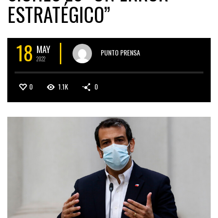
ESTRATÉGICO”
18
MAY
PUNTO PRENSA
2022
0
1.1K
0