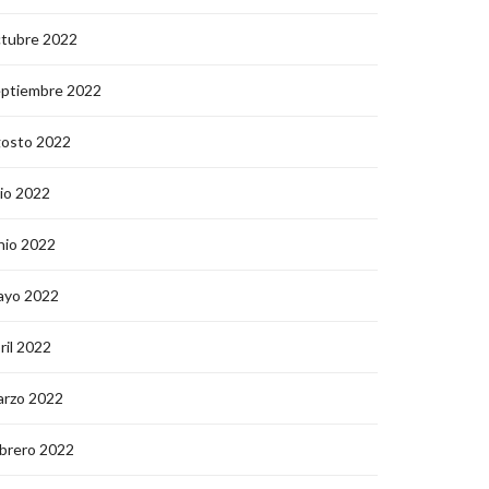
ctubre 2022
eptiembre 2022
gosto 2022
lio 2022
nio 2022
ayo 2022
ril 2022
arzo 2022
brero 2022