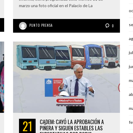
marzo una foto oficial en el Palacio de La
o
s
PUNTO PRENSA
0
a
ju
ju
m
ab
m
21
CADEM: CAYÓ LA APROBACIÓN A
fe
PIÑERA Y SIGUEN ESTABLES LAS