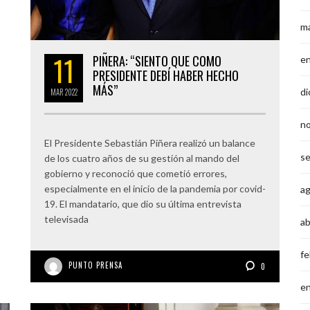
m
11
PIÑERA: “SIENTO QUE COMO
e
PRESIDENTE DEBÍ HABER HECHO
MÁS”
di
MAR
2022
n
El Presidente Sebastián Piñera realizó un balance
s
de los cuatro años de su gestión al mando del
gobierno y reconoció que cometió errores,
especialmente en el inicio de la pandemia por covid-
a
19. El mandatario, que dio su última entrevista
televisada
ab
fe
PUNTO PRENSA
0
e