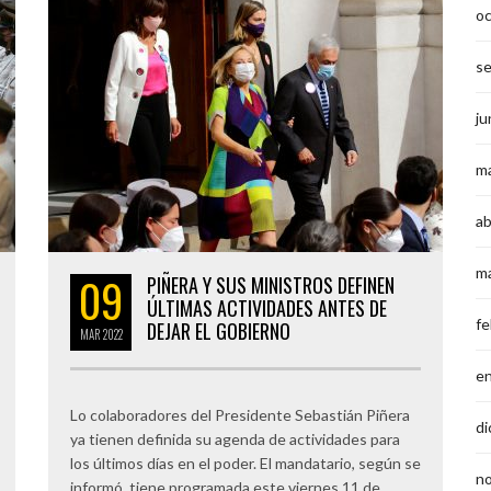
o
s
ju
m
ab
m
09
PIÑERA Y SUS MINISTROS DEFINEN
ÚLTIMAS ACTIVIDADES ANTES DE
fe
DEJAR EL GOBIERNO
MAR
2022
e
Lo colaboradores del Presidente Sebastián Piñera
di
ya tienen definida su agenda de actividades para
los últimos días en el poder. El mandatario, según se
n
informó, tiene programada este viernes 11 de