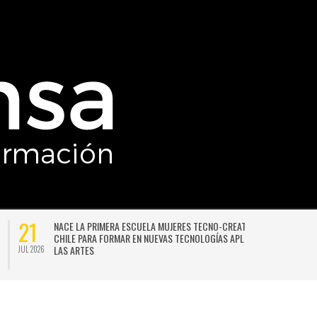
21
NACE LA PRIMERA ESCUELA MUJERES TECNO-CREATIVAS DE
CHILE PARA FORMAR EN NUEVAS TECNOLOGÍAS APLICADAS A
LAS ARTES
JUL 2026
JU