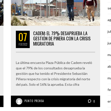
s
a
07
ju
CADEM: EL 79% DESAPRUEBA LA
GESTIÓN DE PIÑERA CON LA CRISIS
MIGRATORIA
ju
FEB
2022
m
La última encuesta Plaza Pública de Cadem reveló
ab
que el 79% de los consultados desaprueba la
gestión que ha tenido el Presidente Sebastián
m
Piñera respecto con la crisis migratoria del norte
del país. Solo el 16% la aprueba. Esta cifra
fe
PUNTO PRENSA
e
0