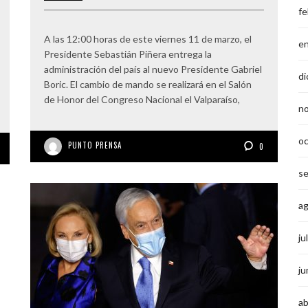
fe
A las 12:00 horas de este viernes 11 de marzo, el
e
Presidente Sebastián Piñera entrega la
administración del país al nuevo Presidente Gabriel
di
Boric. El cambio de mando se realizará en el Salón
de Honor del Congreso Nacional el Valparaíso,
n
o
PUNTO PRENSA
0
s
a
ju
ju
ab