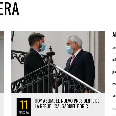
ERA
A
a
ju
ju
m
ab
11
HOY ASUME EL NUEVO PRESIDENTE DE
LA REPÚBLICA, GABRIEL BORIC
m
MAR
2022