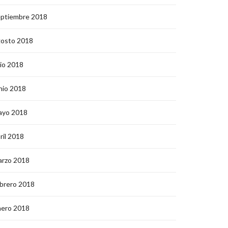
eptiembre 2018
gosto 2018
lio 2018
nio 2018
ayo 2018
ril 2018
arzo 2018
brero 2018
nero 2018