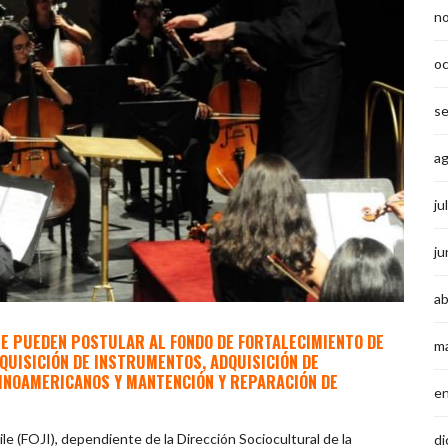
n
o
s
a
ju
ju
ab
LE PUEDEN POSTULAR AL FONDO DE FORTALECIMIENTO DE
m
QUISICIÓN DE INSTRUMENTOS, ADQUISICIÓN DE
TINOAMERICANOS Y MANTENCIÓN Y REPARACIÓN DE
e
e (FOJI), dependiente de la Dirección Sociocultural de la
di