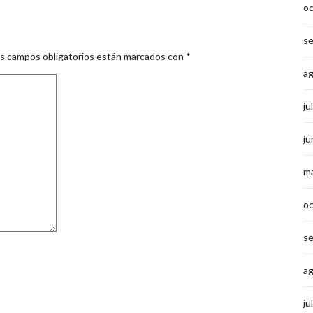
o
s
s campos obligatorios están marcados con
*
a
ju
ju
m
o
s
a
ju