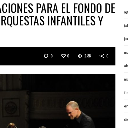
ACIONES PARA EL FONDO DE
a
RQUESTAS INFANTILES Y
ju
ju
m
0
0
2.8K
0
ab
m
fe
e
di