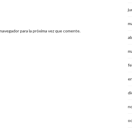
ju
m
 navegador para la próxima vez que comente.
ab
m
fe
e
di
n
o