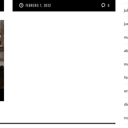
FEBRERO 1, 2022
0
ju
ju
m
ab
m
fe
e
di
n