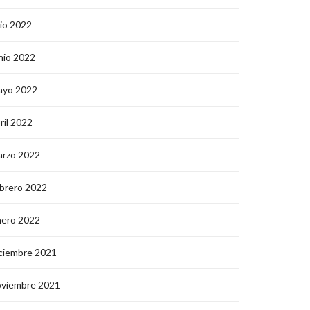
lio 2022
nio 2022
ayo 2022
ril 2022
arzo 2022
brero 2022
nero 2022
ciembre 2021
oviembre 2021