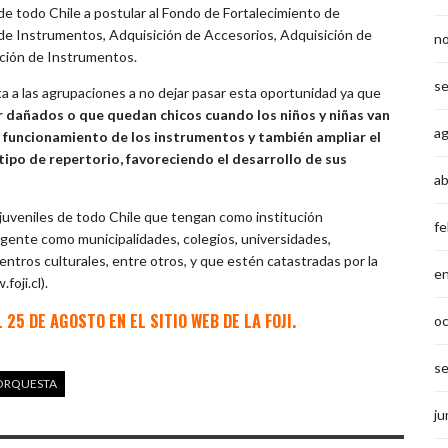
s de todo Chile a postular al Fondo de Fortalecimiento de
de Instrumentos, Adquisición de Accesorios, Adquisición de
n
ción de Instrumentos.
s
ita a las agrupaciones a no dejar pasar esta oportunidad ya que
 dañados o que quedan chicos cuando los niños y niñas van
a
el funcionamiento de los instrumentos y también ampliar el
tipo de repertorio, favoreciendo el desarrollo de sus
ab
 juveniles de todo Chile que tengan como institución
fe
igente como municipalidades, colegios, universidades,
entros culturales, entre otros, y que estén catastradas por la
e
oji.cl).
 25 DE AGOSTO EN EL
SITIO WEB
DE LA FOJI.
o
s
ORQUESTA
ju