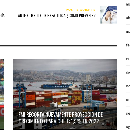
m
POST SIGUIENTE
GÍA
ANTE EL BROTE DE HEPATITIS A ¿CÓMO PREVENIR?
ab
m
fe
e
di
n
o
FMI RECORTA NUEVAMENTE PROYECCIÓN DE
s
CRECIMIENTO PARA CHILE: 1,9% EN 2022
a