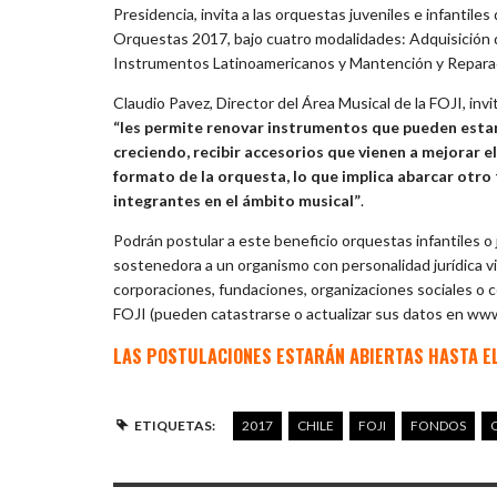
Presidencia, invita a las orquestas juveniles e infantile
Orquestas 2017, bajo cuatro modalidades: Adquisición 
Instrumentos Latinoamericanos y Mantención y Repara
Claudio Pavez, Director del Área Musical de la FOJI, inv
“les permite renovar instrumentos que pueden estar
creciendo, recibir accesorios que vienen a mejorar 
formato de la orquesta, lo que implica abarcar otro 
integrantes en el ámbito musical”
.
Podrán postular a este beneficio orquestas infantiles o
sostenedora a un organismo con personalidad jurídica v
corporaciones, fundaciones, organizaciones sociales o c
FOJI (pueden catastrarse o actualizar sus datos en www.f
LAS POSTULACIONES ESTARÁN ABIERTAS HASTA EL
ETIQUETAS:
2017
CHILE
FOJI
FONDOS