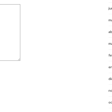
ju
m
ab
m
fe
e
di
n
o