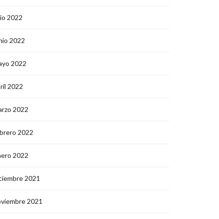
lio 2022
nio 2022
ayo 2022
ril 2022
arzo 2022
brero 2022
nero 2022
ciembre 2021
oviembre 2021