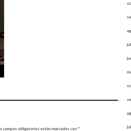
o
s
a
ju
ju
m
o
s
a
ju
s campos obligatorios están marcados con
*