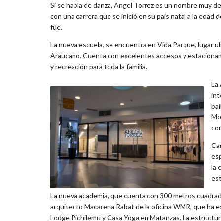
Si se habla de danza, Angel Torrez es un nombre muy des
con una carrera que se inició en su país natal a la edad 
fue.
La nueva escuela, se encuentra en Vida Parque, lugar u
Araucano. Cuenta con excelentes accesos y estacionam
y recreación para toda la familia.
La 
int
bai
Mod
co
Cam
esp
la 
est
La nueva academia, que cuenta con 300 metros cuadrad
arquitecto Macarena Rabat de la oficina WMR, que ha e
Lodge Pichilemu y Casa Yoga en Matanzas. La estructur