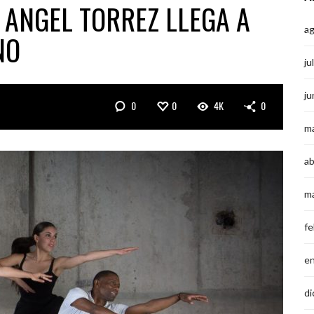
 ANGEL TORREZ LLEGA A
a
NO
ju
ju
0
0
4K
0
m
ab
m
fe
e
di