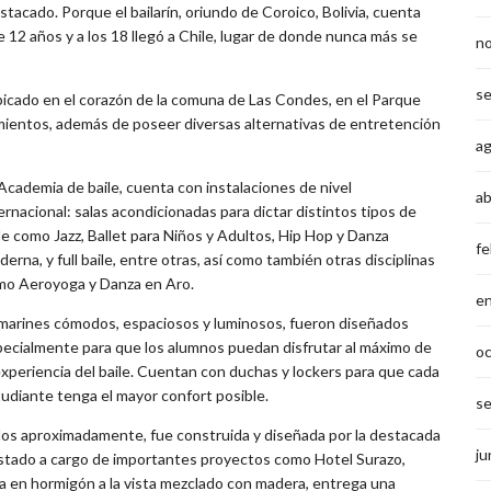
tacado. Porque el bailarín, oriundo de Coroico, Bolivia, cuenta
de 12 años y a los 18 llegó a Chile, lugar de donde nunca más se
n
s
bicado en el corazón de la comuna de Las Condes, en el Parque
ientos, además de poseer diversas alternativas de entretención
a
Academia de baile, cuenta con instalaciones de nivel
ab
ernacional: salas acondicionadas para dictar distintos tipos de
le como Jazz, Ballet para Niños y Adultos, Hip Hop y Danza
fe
erna, y full baile, entre otras, así como también otras disciplinas
mo Aeroyoga y Danza en Aro.
e
arines cómodos, espaciosos y luminosos, fueron diseñados
ecialmente para que los alumnos puedan disfrutar al máximo de
o
experiencia del baile. Cuentan con duchas y lockers para que cada
udiante tenga el mayor confort posible.
s
os aproximadamente, fue construida y diseñada por la destacada
ju
stado a cargo de importantes proyectos como Hotel Surazo,
a en hormigón a la vista mezclado con madera, entrega una