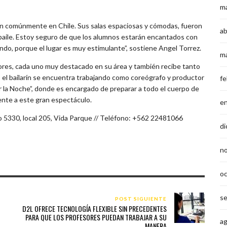
m
en comúnmente en Chile. Sus salas espaciosas y cómodas, fueron
ab
 baile. Estoy seguro de que los alumnos estarán encantados con
ndo, porque el lugar es muy estimulante”, sostiene Angel Torrez.
m
ores, cada uno muy destacado en su área y también recibe tanto
 el bailarín se encuentra trabajando como coreógrafo y productor
fe
r la Noche”, donde es encargado de preparar a todo el cuerpo de
ente a este gran espectáculo.
e
o 5330, local 205, Vida Parque // Teléfono: +562 22481066
di
n
o
s
POST SIGUIENTE
D2L OFRECE TECNOLOGÍA FLEXIBLE SIN PRECEDENTES
PARA QUE LOS PROFESORES PUEDAN TRABAJAR A SU
a
MANERA