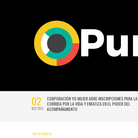
29
CIONES PARA LA 17ª
“LA PÉRGOLA DE LAS FLORES” VUELVE CON UN
L PODER DEL
RENOVADA Y CHISPEANTE BAJO LA DIRECCIÓN
BECERRA Y GERMÁN SILVA
JUL 2026
#FICHERO