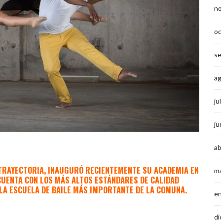
n
o
s
a
ju
ju
ab
 TRAYECTORIA, INAUGURÓ RECIENTEMENTE SU ACADEMIA EN
m
CUENTA CON LOS MÁS ALTOS ESTÁNDARES DE CALIDAD
LA ESCUELA DE BAILE MÁS IMPORTANTE DE LA COMUNA.
e
di