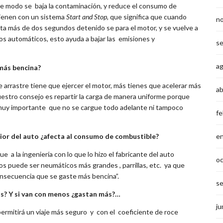
e modo se baja la contaminación, y reduce el consumo de
vienen con un sistema
Start and Stop
, que significa que cuando
n
ta más de dos segundos detenido se para el motor, y se vuelve a
os automáticos, esto ayuda a bajar las emisiones y
s
a
 más bencina?
 arrastre tiene que ejercer el motor, más tienes que acelerar más
ab
uestro consejo es repartir la carga de manera uniforme porque
 muy importante que no se cargue todo adelante ni tampoco
fe
e
rior del auto ¿afecta al consumo de combustible?
e a la ingeniería con lo que lo hizo el fabricante del auto
o
 puede ser neumáticos más grandes , parrillas, etc. ya que
onsecuencia que se gaste más bencina”.
s
os? Y si van con menos ¿gastan más?…
ju
permitirá un viaje más seguro y con el coeficiente de roce