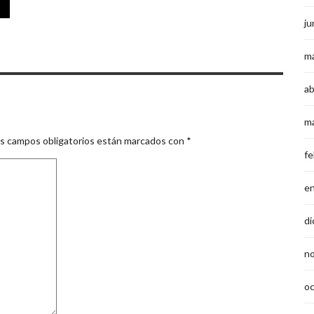
ju
m
ab
m
s campos obligatorios están marcados con
*
fe
e
di
n
o