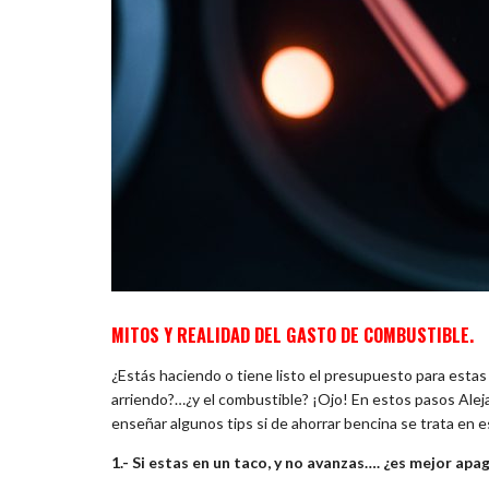
MITOS Y REALIDAD DEL GASTO DE COMBUSTIBLE.
¿Estás haciendo o tiene listo el presupuesto para estas
arriendo?…¿y el combustible? ¡Ojo! En estos pasos Aleja
enseñar algunos tips si de ahorrar bencina se trata en 
1.- Si estas en un taco, y no avanzas…. ¿es mejor apa