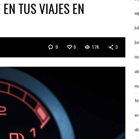
EN TUS VIAJES EN
a
ju
ju
0
0
1.7K
3
m
ab
m
fe
e
di