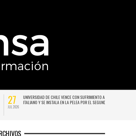
27
UNIVERSIDAD DE CHILE VENCE CON SUFRIMIENTO A AUDAX
ITALIANO Y SE INSTALA EN LA PELEA POR EL SEGUNDO LUGAR
JUL 2026
JU
RCHIVOS