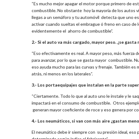
“Es mucho mejor apagar el motor porque primero de est
combustible. No obstante hoy la mayoría de los autos 
llegas a un semáforo y tu automóvil detecta que uno es
activar cuando sueltas el embrague ó freno en caso de l
evidentemente el ahorro de combustible”.
2.- Si el auto va más cargado, mayor peso. ¿se gasta
“Eso efectivamente es real. A mayor peso, más fuerza de
para avanzar, por lo que se gasta mayor combustible. N
eso ayuda mucho para las curvas y frenaje. También es
atrás, ni menos en los laterales”.
3.- Los portaequipajes que instalan en la parte supe
“Ciertamente. Todo lo que al auto uno le instale y le saqu
impactará en el consumo de combustible. Otros ejemplos
generan mayor coeficiente de roce y eso genera por c
4.-
Los neumáticos, si van con más aire ¿gastan men
El neumático debe ir siempre con su presión ideal, eso 
determinado según indica el fabricante”.