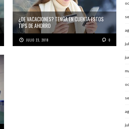
o
s
¿DE VACACIONES? TENGA EN CUENTA ESTOS
TIPS DE AHORRO
a
JULIO 23, 2018
0
ju
ju
m
o
s
a
ju