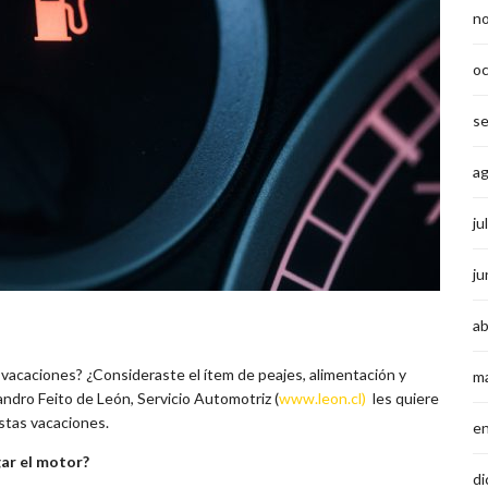
n
o
s
a
ju
ju
ab
 vacaciones? ¿Consideraste el ítem de peajes, alimentación y
m
ndro Feito de León, Servicio Automotriz (
www.leon.cl)
les quiere
estas vacaciones.
e
gar el motor?
di