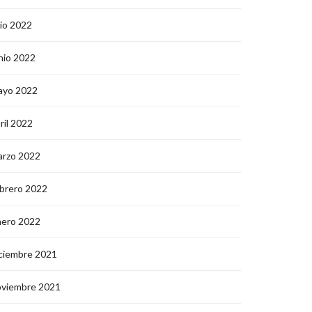
lio 2022
nio 2022
ayo 2022
ril 2022
arzo 2022
brero 2022
nero 2022
ciembre 2021
oviembre 2021