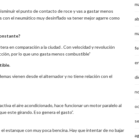
m
disminuir el punto de contacto de roce y vas a gastar menos
as con el neumático muy desinflado va tener mejor agarre como
ab
m
constante?
era en comparación a la ciudad . Con velocidad y revolución
fe
ección, por lo que uno gasta menos combustible”
e
tible
.
lemas vienen desde el alternador y no tiene relación con el
di
n
tiva el aire acondicionado, hace funcionar un motor paralelo al
o
ue este girando. Eso genera el gasto”.
s
e el estanque con muy poca bencina. Hay que intentar de no bajar
a