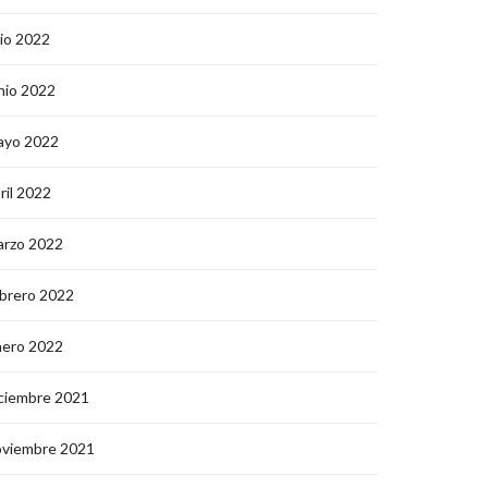
lio 2022
nio 2022
ayo 2022
ril 2022
arzo 2022
brero 2022
nero 2022
ciembre 2021
oviembre 2021