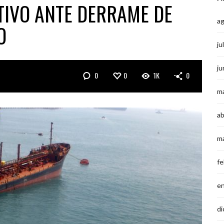
TIVO ANTE DERRAME DE
a
O
ju
ju
0
0
1K
0
m
ab
m
fe
e
di