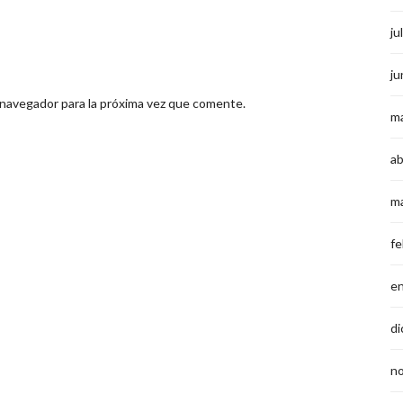
ju
ju
 navegador para la próxima vez que comente.
m
ab
m
fe
e
di
n