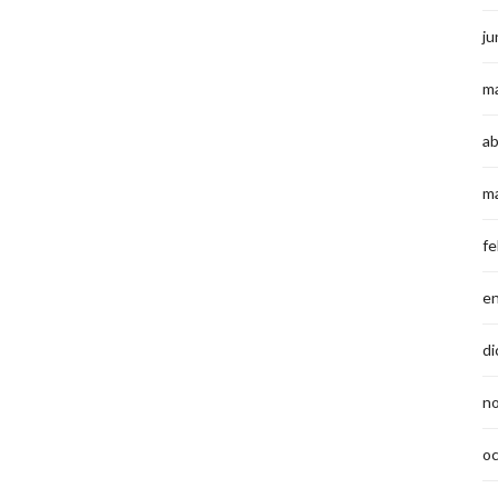
ju
m
ab
m
fe
e
di
n
o