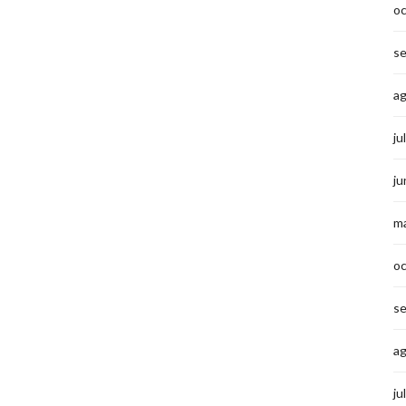
o
s
a
ju
ju
m
o
s
a
ju