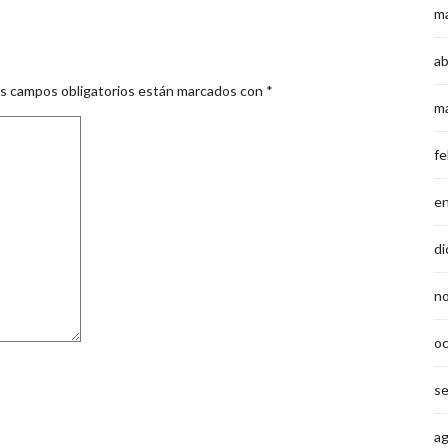
m
ab
s campos obligatorios están marcados con
*
m
fe
e
di
n
o
s
a