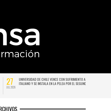
27
UNIVERSIDAD DE CHILE VENCE CON SUFRIMIENTO A AUDAX
ITALIANO Y SE INSTALA EN LA PELEA POR EL SEGUNDO LUGAR
JUL 2026
JU
RCHIVOS