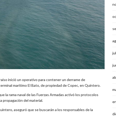
n
o
s
a
ju
ju
ab
raíso inició un operativo para contener un derrame de
terminal marítimo El Bato, de propiedad de Copec, en Quintero.
m
que la rama naval de las Fuerzas Armadas activó los protocolos
a propagación del material.
e
 Quintero, aseguró que se buscarán a los responsables de la
di