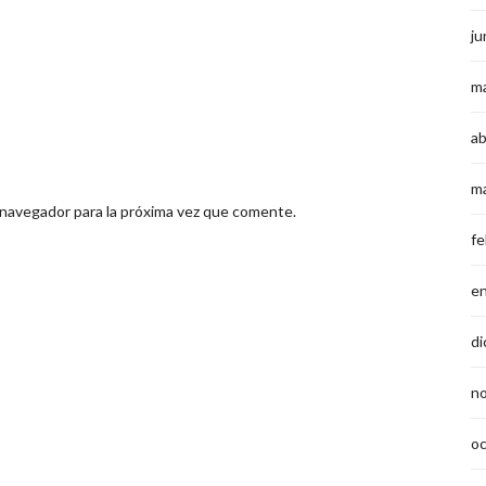
ju
m
ab
m
 navegador para la próxima vez que comente.
fe
e
di
n
o