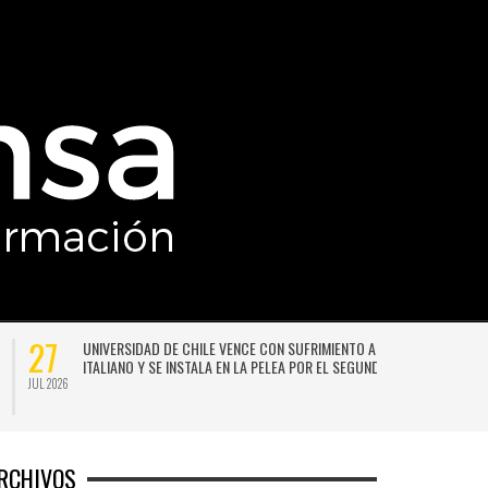
27
UNIVERSIDAD DE CHILE VENCE CON SUFRIMIENTO A AUDAX
ITALIANO Y SE INSTALA EN LA PELEA POR EL SEGUNDO LUGAR
JUL 2026
JU
RCHIVOS