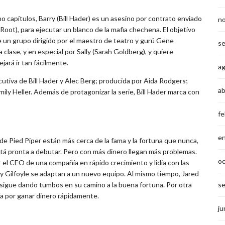
 capítulos, Barry (Bill Hader) es un asesino por contrato enviado
n
ot), para ejecutar un blanco de la mafia chechena. El objetivo
 un grupo dirigido por el maestro de teatro y gurú Gene
s
 clase, y en especial por Sally (Sarah Goldberg), y quiere
jará ir tan fácilmente.
a
cutiva de Bill Hader y Alec Berg; producida por Aida Rodgers;
ab
ily Heller. Además de protagonizar la serie, Bill Hader marca con
fe
e
e Pied Piper están más cerca de la fama y la fortuna que nunca,
tá pronta a debutar. Pero con más dinero llegan más problemas.
o
r el CEO de una compañía en rápido crecimiento y lidia con las
h y Gilfoyle se adaptan a un nuevo equipo. Al mismo tiempo, Jared
sigue dando tumbos en su camino a la buena fortuna. Por otra
s
a por ganar dinero rápidamente.
ju