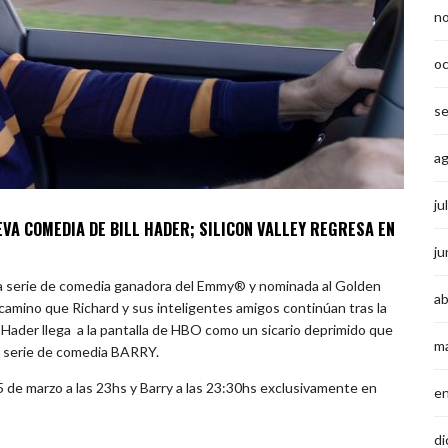
n
o
s
a
ju
VA COMEDIA DE BILL HADER; SILICON VALLEY REGRESA EN
ju
, la serie de comedia ganadora del Emmy® y nominada al Golden
ab
camino que Richard y sus inteligentes amigos continúan tras la
ill Hader llega a la pantalla de HBO como un sicario deprimido que
m
a serie de comedia BARRY.
5 de marzo a las 23hs y Barry a las 23:30hs exclusivamente en
e
di