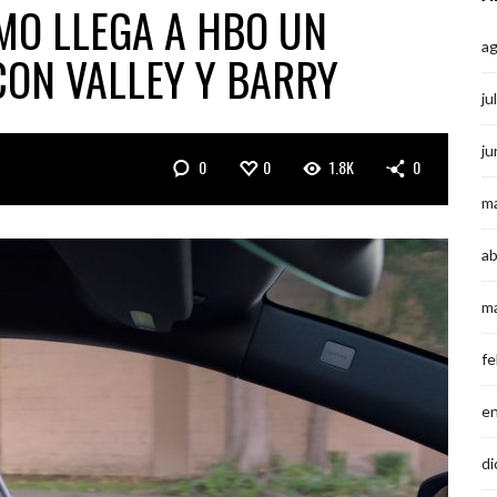
MO LLEGA A HBO UN
a
CON VALLEY Y BARRY
ju
ju
0
0
1.8K
0
m
ab
m
fe
e
di