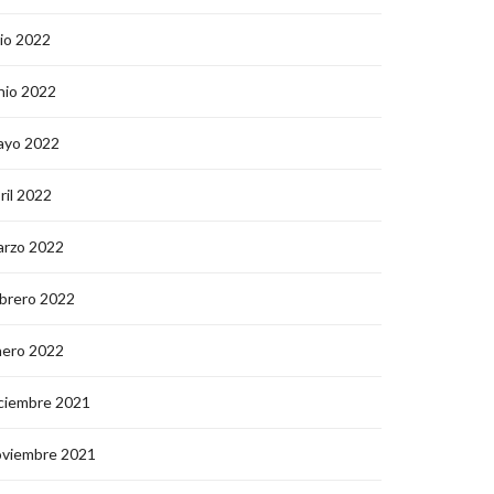
lio 2022
nio 2022
ayo 2022
ril 2022
arzo 2022
brero 2022
nero 2022
ciembre 2021
oviembre 2021