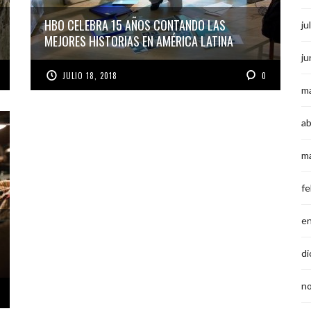
HBO CELEBRA 15 AÑOS CONTANDO LAS
ju
MEJORES HISTORIAS EN AMÉRICA LATINA
ju
JULIO 18, 2018
0
m
ab
m
fe
e
di
n