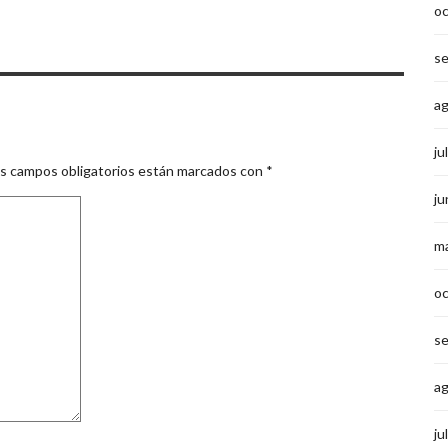
o
s
a
ju
s campos obligatorios están marcados con
*
ju
m
o
s
a
ju