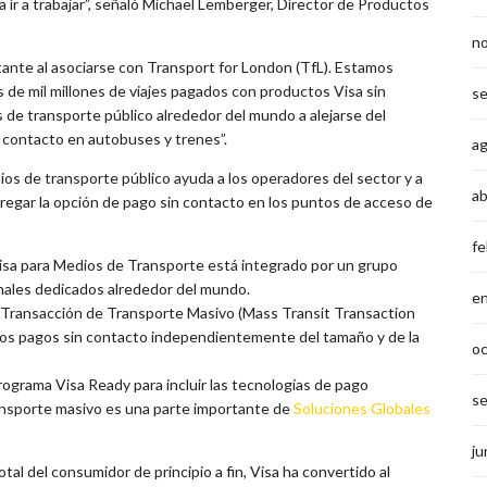
 ir a trabajar”, señaló Michael Lemberger, Director de Productos
n
nte al asociarse con Transport for London (TfL). Estamos
de mil millones de viajes pagados con productos Visa sin
s
 de transporte público alrededor del mundo a alejarse del
n contacto en autobuses y trenes”.
a
os de transporte público ayuda a los operadores del sector y a
ab
regar la opción de pago sin contacto en los puntos de acceso de
fe
Visa para Medios de Transporte está integrado por un grupo
onales dedicados alrededor del mundo.
e
e Transacción de Transporte Masivo (Mass Transit Transaction
 los pagos sin contacto independientemente del tamaño y de la
o
ograma Visa Ready para incluir las tecnologías de pago
s
ansporte masivo es una parte importante de
Soluciones Globales
ju
tal del consumidor de principio a fin, Visa ha convertido al