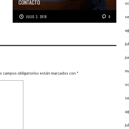
CONTACTO
o
s
JULIO 3, 2018
0
a
ju
ju
m
s campos obligatorios están marcados con
*
o
s
a
ju