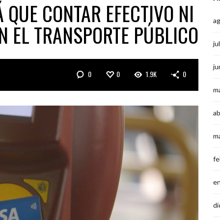
 QUE CONTAR EFECTIVO NI
a
N EL TRANSPORTE PÚBLICO
ju
ju
0
0
1.9K
0
m
ab
m
fe
e
di