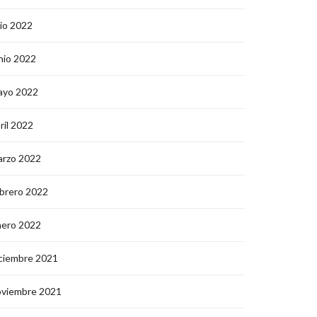
lio 2022
nio 2022
ayo 2022
ril 2022
arzo 2022
brero 2022
nero 2022
ciembre 2021
oviembre 2021