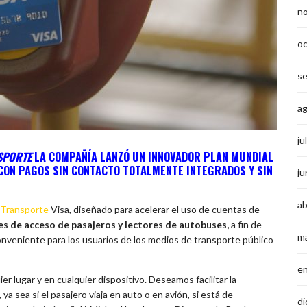
n
o
s
a
ju
SPORTE
LA COMPAÑÍA LANZÓ UN INNOVADOR PLAN MUNDIAL
 CON PAGOS SIN CONTACTO TOTALMENTE INTEGRADOS Y SIN
ju
ab
 Transporte
Visa
, diseñado para acelerar el uso de cuentas de
es de acceso de pasajeros y lectores de autobuses,
a fin de
m
onveniente para los usuarios de los medios de transporte público
e
er lugar y en cualquier dispositivo. Deseamos facilitar la
a sea si el pasajero viaja en auto o en avión, si está de
di