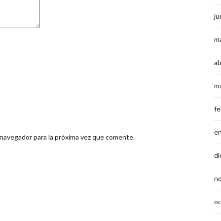
ju
m
ab
m
fe
e
 navegador para la próxima vez que comente.
di
n
o