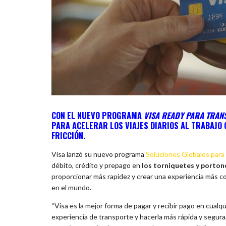
CON EL NUEVO PROGRAMA
VISA READY PARA TRAN
PARA ACELERAR LOS VIAJES DIARIOS AL TRABAJO
FRICCIÓN.
Visa lanzó su nuevo programa
Soluciones Globales para
débito, crédito y prepago en
los torniquetes y porton
proporcionar más rapidez y crear una experiencia más c
en el mundo.
“Visa es la mejor forma de pagar y recibir pago en cualqui
experiencia de transporte y hacerla más rápida y segura, y