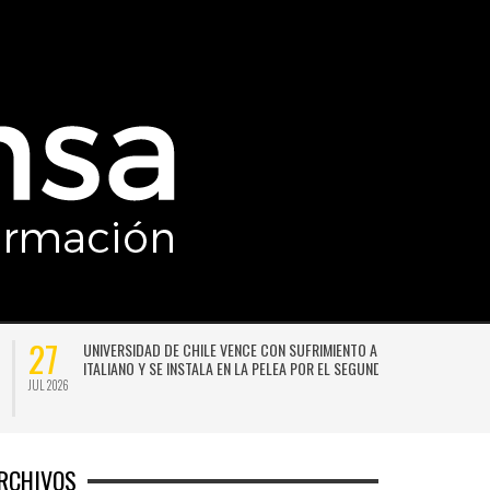
27
UNIVERSIDAD DE CHILE VENCE CON SUFRIMIENTO A AUDAX
ITALIANO Y SE INSTALA EN LA PELEA POR EL SEGUNDO LUGAR
JUL 2026
JU
RCHIVOS