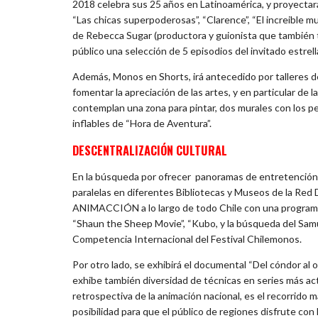
2018 celebra sus 25 años en Latinoamérica, y proyectará
“Las chicas superpoderosas”, “Clarence”, “El increible 
de Rebecca Sugar (productora y guionista que también tra
público una selección de 5 episodios del invitado estrella
Además, Monos en Shorts, irá antecedido por talleres d
fomentar la apreciación de las artes, y en particular de 
contemplan una zona para pintar, dos murales con los 
inflables de “Hora de Aventura”.
DESCENTRALIZACIÓN CULTURAL
En la búsqueda por ofrecer panoramas de entretención cu
paralelas en diferentes Bibliotecas y Museos de la Red
ANIMACCIÓN a lo largo de todo Chile con una programaci
“Shaun the Sheep Movie”, “Kubo, y la búsqueda del Samur
Competencia Internacional del Festival Chil
Por otro lado, se exhibirá el documental “Del cóndor al
exhibe también diversidad de técnicas en series más act
retrospectiva de la animación nacional, es el recorrido 
posibilidad para que el público de regiones disfrute co