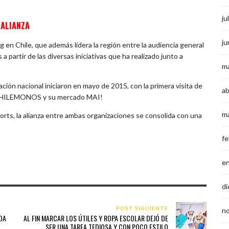
ju
 ALIANZA
ju
 en Chile, que además lidera la región entre la audiencia general
 a partir de las diversas iniciativas que ha realizado junto a
m
ión nacional iniciaron en mayo de 2015, con la primera visita de
ab
l CHILEMONOS y su mercado MAI!
m
orts, la alianza entre ambas organizaciones se consolida con una
fe
e
di
POST SIGUIENTE
n
DA
AL FIN MARCAR LOS ÚTILES Y ROPA ESCOLAR DEJÓ DE
SER UNA TAREA TEDIOSA Y CON POCO ESTILO