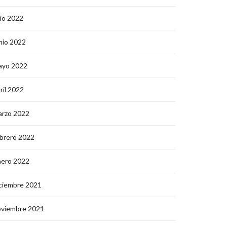
lio 2022
nio 2022
ayo 2022
ril 2022
arzo 2022
brero 2022
nero 2022
ciembre 2021
oviembre 2021