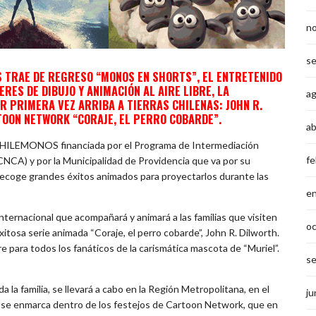
n
s
S TRAE DE REGRESO “MONOS EN SHORTS”, EL ENTRETENIDO
ERES DE DIBUJO Y ANIMACIÓN AL AIRE LIBRE, LA
a
R PRIMERA VEZ ARRIBA A TIERRAS CHILENAS: JOHN R.
TOON NETWORK “CORAJE, EL PERRO COBARDE”.
ab
 CHILEMONOS financiada por el Programa de Intermediación
fe
(CNCA) y por la Municipalidad de Providencia que va por su
 recoge grandes éxitos animados para proyectarlos durante las
e
internacional que acompañará y animará a las familias que visiten
o
xitosa serie animada “Coraje, el perro cobarde”, John R. Dilworth.
re para todos los fanáticos de la carismática mascota de “Muriel”.
s
la familia, se llevará a cabo en la Región Metropolitana, en el
ju
ad se enmarca dentro de los festejos de Cartoon Network, que en