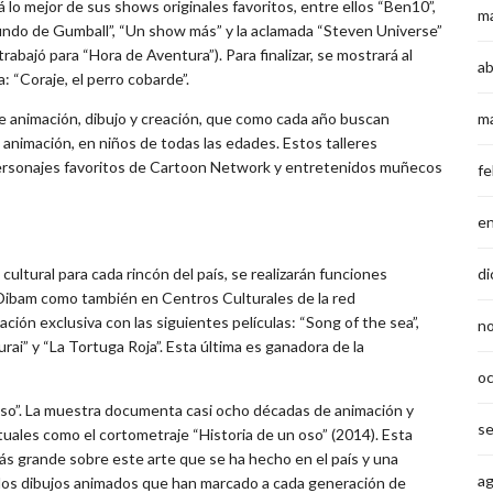
 lo mejor de sus shows originales favoritos, entre ellos “Ben10”,
m
mundo de Gumball”, “Un show más” y la aclamada “Steven Universe”
bajó para “Hora de Aventura”). Para finalizar, se mostrará al
ab
: “Coraje, el perro cobarde”.
m
e animación, dibujo y creación, que como cada año buscan
la animación, en niños de todas las edades. Estos talleres
personajes favoritos de Cartoon Network y entretenidos muñecos
fe
e
ltural para cada rincón del país, se realizarán funciones
di
 Dibam como también en Centros Culturales de la red
ón exclusiva con las siguientes películas: “Song of the sea”,
n
ai” y “La Tortuga Roja”. Esta última es ganadora de la
emonos.
o
 oso”. La muestra documenta casi ocho décadas de animación y
s
uales como el cortometraje “Historia de un oso” (2014). Esta
más grande sobre este arte que se ha hecho en el país y una
a
n los dibujos animados que han marcado a cada generación de