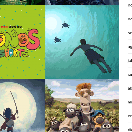
n
o
s
a
ju
ju
ab
m
e
di