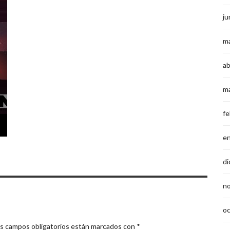
ju
m
ab
m
fe
e
di
n
o
s campos obligatorios están marcados con
*