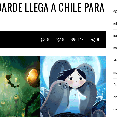
BARDE LLEGA A CHILE PARA
a
ju
ju
0
0
2.1K
0
m
ab
m
fe
e
di