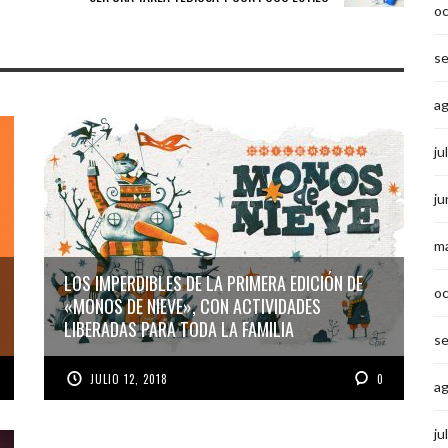
o
s
a
ju
ju
m
LOS IMPERDIBLES DE LA PRIMERA EDICIÓN DE
o
«MONOS DE NIEVE», CON ACTIVIDADES
LIBERADAS PARA TODA LA FAMILIA
s
JULIO 12, 2018
0
a
ju