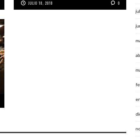
JULIO 18, 2018
0
ju
ju
m
ab
m
fe
e
di
n