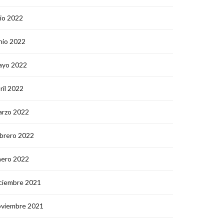
lio 2022
nio 2022
ayo 2022
ril 2022
arzo 2022
brero 2022
nero 2022
ciembre 2021
oviembre 2021