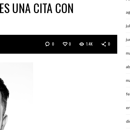
NES UNA CITA CON
a
ju
ju
0
0
1.4K
0
m
ab
m
fe
e
di