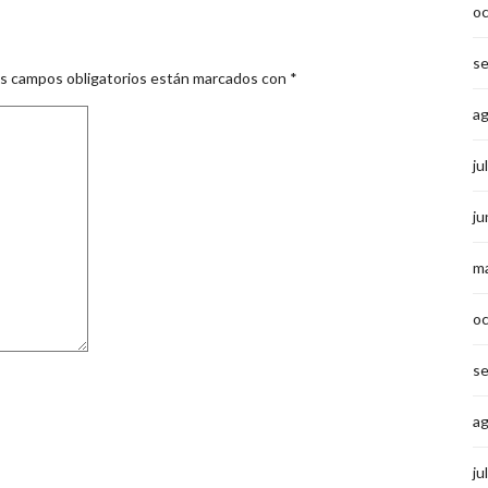
o
s
s campos obligatorios están marcados con
*
a
ju
ju
m
o
s
a
ju