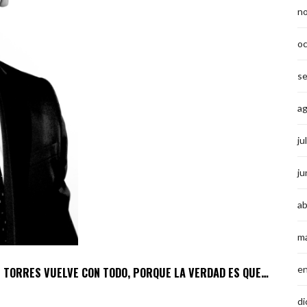
n
o
s
a
ju
ju
ab
m
e
TORRES VUELVE CON TODO, PORQUE LA VERDAD ES QUE…
di