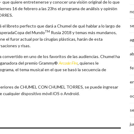
o– que quiere entretenerse y conocer una visión original de lo que
ernes 16 de febrero a las 23hs el programa de análisis y opinión
n
TORRES.
s
 el libreto perfecto que dará a Chumel de qué hablar a lo largo de
TM
a esperadaCopa del Mundo
Rusia 2018 y temas más mundanos,
 el furor actual por la cirugías plásticas, harán de esta
a
aciones y risas.
ab
 convertido en uno de los favoritos de las audiencias. Chumel ha
nda ganadora del premio Grammy®
Arcade Fire
, quienes le
fe
ograma, el tema musical en el que se basó la secuencia de
e
s anteriores de CHUMEL CON CHUMEL TORRES, se puede ingresar
e cualquier dispositivo móvil iOS o Android.
o
s
ju