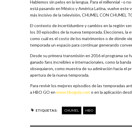
Hablemos sin pelos en la lengua. Para el millennial –o n
está pasando en México y América Latina, vuelve este vi
más incisivo de la televisión, CHUMEL CON CHUMEL 
El contexto de incertidumbre y cambios en la región será
los 30 episodios de la nueva temporada. Elecciones, l
como cuál es el costo de los matrimonios o de dónde viene
temporada un espacio para continuar generando convers
Desde su primera transmisión en 2016 el programa se ha
ganado fans increíbles e internacionales, como la ba
obsequiaron, como muestra de su admiración hacia el pr
apertura de la nueva temporada.
Para revivir los mejores episodios de las temporada
a HBO GO en
www.hbogola.com
o en la aplicación desd
ETIQUETAS:
CHUMEL
HBO