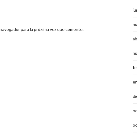
ju
m
 navegador para la próxima vez que comente.
ab
m
fe
e
di
n
o