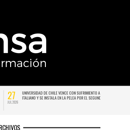
27
UNIVERSIDAD DE CHILE VENCE CON SUFRIMIENTO A AUDAX
ITALIANO Y SE INSTALA EN LA PELEA POR EL SEGUNDO LUGAR
JUL 2026
JU
RCHIVOS