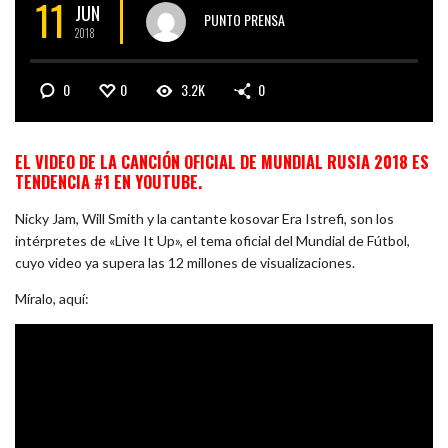
11
JUN
PUNTO PRENSA
2018
0
0
3.2K
0
EL VIDEO DE LA CANCIÓN OFICIAL DE MUNDIAL RUSIA 2018 ES
TENDENCIA #1 EN YOUTUBE.
Nicky Jam, Will Smith y la cantante kosovar Era Istrefi, son los
intérpretes de «Live It Up», el tema oficial del Mundial de Fútbol,
cuyo video ya supera las 12 millones de visualizaciones.
Míralo, aquí: