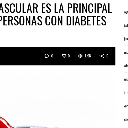
SCULAR ES LA PRINCIPAL
a
PERSONAS CON DIABETES
ju
ju
m
0
0
1.9K
0
ab
m
fe
e
di