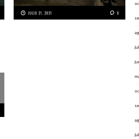
o
JULIO 21, 2021
0
s
a
ju
ju
m
o
s
a
ju