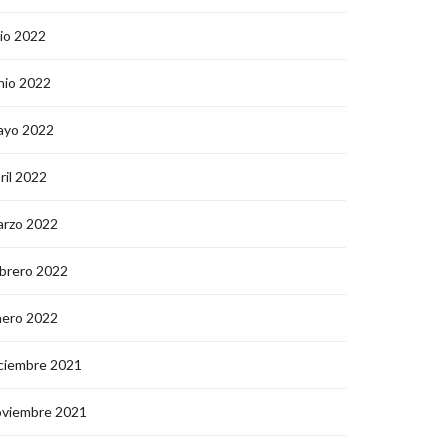
lio 2022
nio 2022
ayo 2022
ril 2022
arzo 2022
brero 2022
nero 2022
ciembre 2021
oviembre 2021