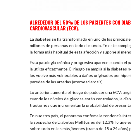
ALREDEDOR DEL 50% DE LOS PACIENTES CON DIA
CARDIOVASCULAR (ECV).
La diabetes se ha transformado en uno de los principale
millones de personas en todo el mundo. En este complej
la forma más habitual de esta afección y supone al men
Esta patología crónica y progresiva aparece cuando el 
la utiliza eficazmente. El riesgo se amplía si la diabetes
los vuelve más vulnerables a daños originados por hipert
paredes de las arterias (ateroesclerosis).
Lo anterior aumenta el riesgo de padecer una ECV: angin
cuando los niveles de glucosa están controlados, la di
trastornos que incrementan la probabilidad de presenta
En nuestro país, el panorama confirma la tendencia inte
la sospecha de Diabetes Mellitus es del 12,3%, lo que e
sobre todo en los más jóvenes (tramo de 15 a 24 años) p