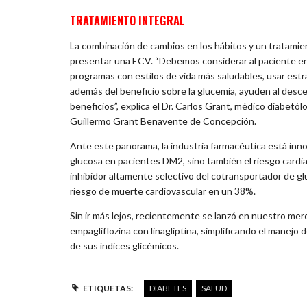
TRATAMIENTO INTEGRAL
La combinación de cambios en los hábitos y un tratamie
presentar una ECV. “Debemos considerar al paciente en 
programas con estilos de vida más saludables, usar estr
además del beneficio sobre la glucemia, ayuden al descens
beneficios”, explica el Dr. Carlos Grant, médico diabetól
Guillermo Grant Benavente de Concepción.
Ante este panorama, la industria farmacéutica está inno
glucosa en pacientes DM2, sino también el riesgo cardiac
inhibidor altamente selectivo del cotransportador de gl
riesgo de muerte cardiovascular en un 38%.
Sin ir más lejos, recientemente se lanzó en nuestro me
empagliflozina con linagliptina, simplificando el manejo
de sus índices glicémicos.
ETIQUETAS:
DIABETES
SALUD