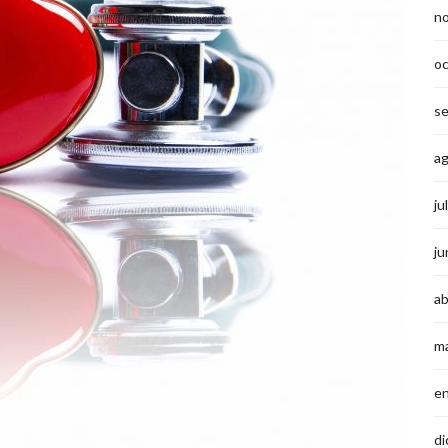
n
o
s
a
ju
ju
ab
m
e
di