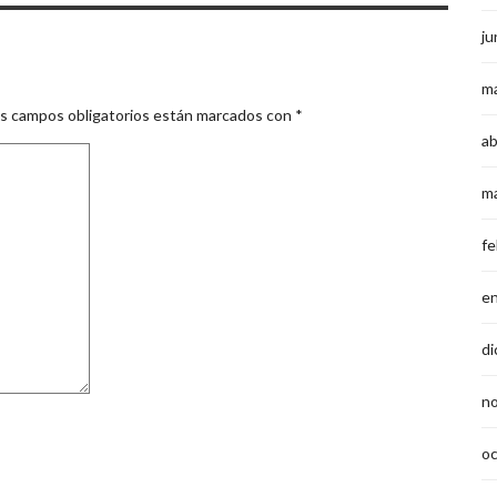
ju
m
s campos obligatorios están marcados con
*
ab
m
fe
e
di
n
o