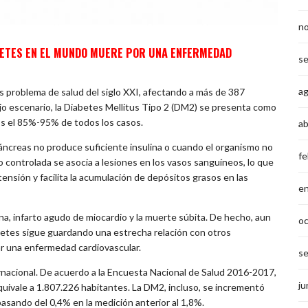
n
BETES EN EL MUNDO MUERE POR UNA ENFERMEDAD
s
a
s problema de salud del siglo XXI, afectando a más de 387
o escenario, la Diabetes Mellitus Tipo 2 (DM2) se presenta como
os el 85%-95% de todos los casos.
ab
páncreas no produce suficiente insulina o cuando el organismo no
fe
 no controlada se asocia a lesiones en los vasos sanguíneos, lo que
ensión y facilita la acumulación de depósitos grasos en las
e
a, infarto agudo de miocardio y la muerte súbita. De hecho, aun
o
abetes sigue guardando una estrecha relación con otros
r una enfermedad cardiovascular.
s
rnacional. De acuerdo a la Encuesta Nacional de Salud 2016-2017,
ju
quivale a 1.807.226 habitantes. La DM2, incluso, se incrementó
asando del 0,4% en la medición anterior al 1,8%.