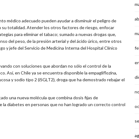
m
ab
nto médico adecuado pueden ayudar a disminuir el peligro de
su totalidad. Atender los otros factores de riesgo, enfocar
m
ategias para eliminar el tabaco; sumado a nuevas drogas que,
o del peso, de la presión arterial y del ácido úrico, entre otros
ogo y jefe del Servicio de Medicina Interna del Hospital Clínico
fe
e
vando con soluciones que abordan no sólo el control de la
o. Así, en Chile ya se encuentra disponible la empagliflozina,
di
ucosa y sodio tipo 2 (iSGLT2), droga que ha demostrado rebajar el
n
rcado una nueva molécula que combina dosis fijas de
 de la diabetes en personas que no han logrado un correcto control
o
s
a