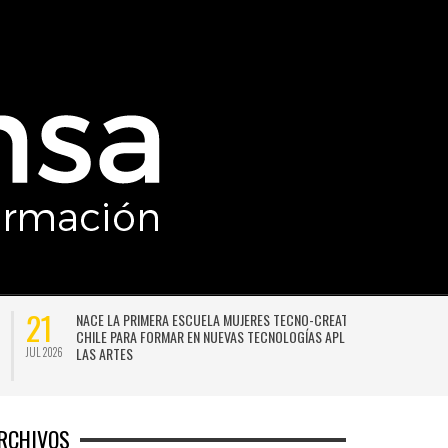
21
NACE LA PRIMERA ESCUELA MUJERES TECNO-CREATIVAS DE
CHILE PARA FORMAR EN NUEVAS TECNOLOGÍAS APLICADAS A
LAS ARTES
JUL 2026
JU
RCHIVOS