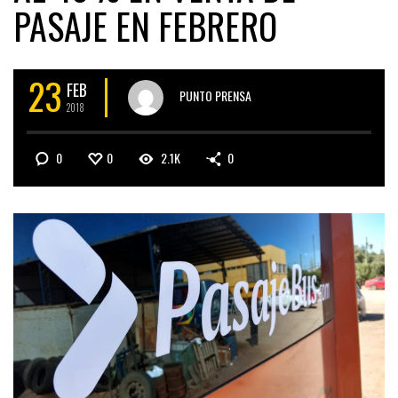
PASAJE EN FEBRERO
23
FEB
PUNTO PRENSA
2018
0
0
2.1K
0