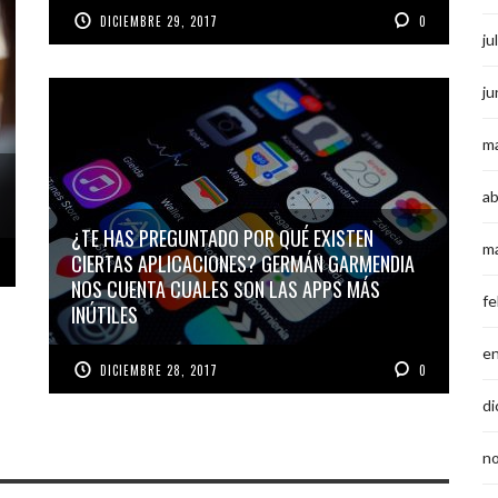
DICIEMBRE 29, 2017
0
ju
ju
m
ab
¿TE HAS PREGUNTADO POR QUÉ EXISTEN
m
CIERTAS APLICACIONES? GERMÁN GARMENDIA
NOS CUENTA CUALES SON LAS APPS MÁS
fe
INÚTILES
e
DICIEMBRE 28, 2017
0
di
n