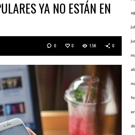
ULARES YA NO ESTÁN EN
a
ju
ju
0
0
1.5K
0
m
ab
m
fe
e
di