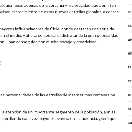
ualquier lugar, además de la cercanía y reciprocidad que permiten
n
pulsan el crecimiento de estas nuevas estrellas globales, a costos
s
 mayores influenciadores de Chile, donde destacan una serie de
en el medio, y ahora, se dedican a disfrutar de la gran popularidad
a
sión – han conseguido con mucho trabajo y creatividad.
ab
)
fe
e
o
las personalidades de las estrellas de internet más cercanas, ya
s
o la atención de un importante segmento de la población, aun así,
 perdiendo cada vez mayor relevancia en la audiencia. ¿Será que
ju