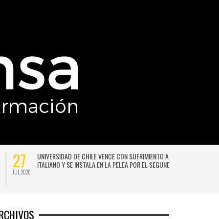
27
UNIVERSIDAD DE CHILE VENCE CON SUFRIMIENTO A AUDAX
ITALIANO Y SE INSTALA EN LA PELEA POR EL SEGUNDO LUGAR
JUL 2026
JU
RCHIVOS