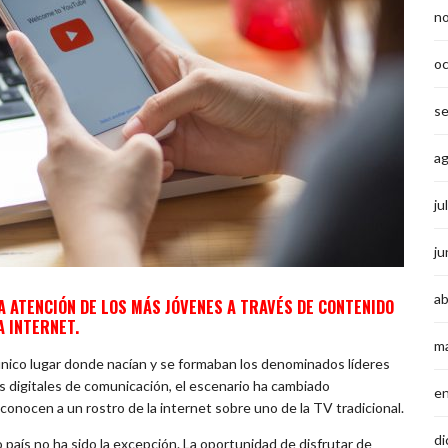
n
o
s
a
ju
ju
ab
ATENCIÓN DE LOS MÁS JÓVENES A TRAVÉS DE CONTENIDO
 INTERNET.
m
único lugar donde nacían y se formaban los denominados líderes
as digitales de comunicación, el escenario ha cambiado
e
onocen a un rostro de la internet sobre uno de la TV tradicional.
di
país no ha sido la excepción. La oportunidad de disfrutar de