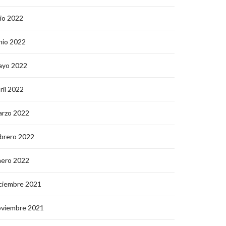
lio 2022
nio 2022
ayo 2022
ril 2022
arzo 2022
brero 2022
nero 2022
ciembre 2021
oviembre 2021