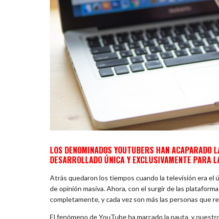
LOS DENOMINADOS YOUTUBERS HAN ACAPARADO LA 
DESARROLLADO ÚNICA Y EXCLUSIVAMENTE PARA LA
Atrás quedaron los tiempos cuando la televisión era el 
de opinión masiva. Ahora, con el surgir de las plataform
completamente, y cada vez son más las personas que rec
El fenómeno de YouTube ha marcado la pauta, y nuestro 