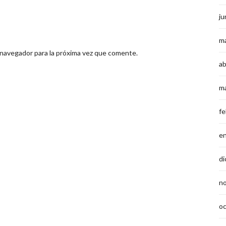
ju
m
 navegador para la próxima vez que comente.
ab
m
fe
e
di
n
o