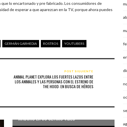
ión que lo encartonado y pre fabricado. Los consumidores de
m
esidad de esperar a que aparezcan en la TV, porque ahora puedes
ab
m
fe
GERMÁN GARMEDIA
ROSTROS
YOUTUBERS
e
di
POST SIGUIENTE
ANIMAL PLANET EXPLORA LOS FUERTES LAZOS ENTRE
LOS ANIMALES Y LAS PERSONAS CON EL ESTRENO DE
n
THE HOOD: EN BUSCA DE HÉROES
o
s
YOUTUBER VENEZOLANO QUEMA FIGURA DE
MADURO EN SU ÚLTIMO VIDEO
a