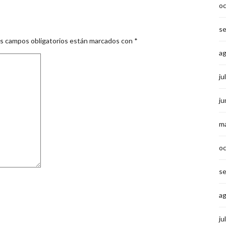
o
s
s campos obligatorios están marcados con
*
a
ju
ju
m
o
s
a
ju