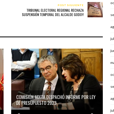
o
POST SIGUIENTE
TRIBUNAL ELECTORAL REGIONAL RECHAZA
SUSPENSIÓN TEMPORAL DEL ALCALDE GODOY
s
a
ju
ju
m
o
s
COMISIÓN MIXTA DESPACHÓ INFORME POR LEY
a
DE PRESUPUESTO 2023
ju