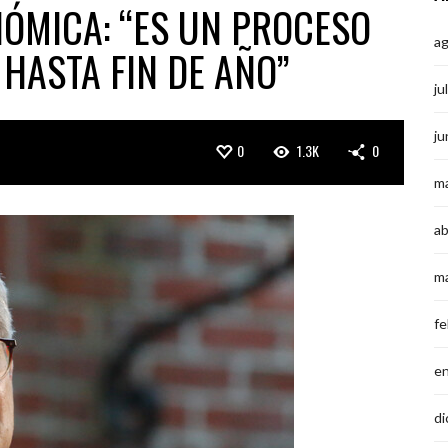
NÓMICA: “ES UN PROCESO
a
 HASTA FIN DE AÑO”
ju
ju
0
1.3K
0
m
ab
m
fe
e
di