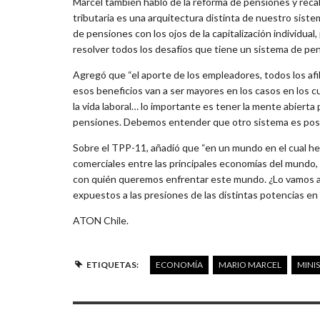
Marcel también habló de la reforma de pensiones y reca
tributaria es una arquitectura distinta de nuestro sis
de pensiones con los ojos de la capitalización individual
resolver todos los desafíos que tiene un sistema de pen
Agregó que “el aporte de los empleadores, todos los afili
esos beneficios van a ser mayores en los casos en los
la vida laboral… lo importante es tener la mente abierta
pensiones. Debemos entender que otro sistema es posi
Sobre el TPP-11, añadió que “en un mundo en el cual he
comerciales entre las principales economías del mundo
con quién queremos enfrentar este mundo. ¿Lo vamos a
expuestos a las presiones de las distintas potencias en
ATON Chile.
ETIQUETAS:
ECONOMÍA
MARIO MARCEL
MINI