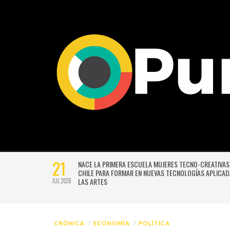
06
SIÓN DE
MUNICIPIOS CUESTIONAN MECANISMO DE COMPENSACI
 NO TENDRÁN
APROBADO EN REFORMA Y ADVIERTEN QUE PODRÍA
PROFUNDIZAR DESIGUALDADES TERRITORIALES
AGO 2026
CRÓNICA
ECONOMÍA
POLÍTICA