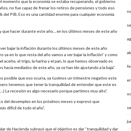
en el momento que la economía se estaba recuperando, el gobierno
años, no fue capaz de frenar los retiros de pensiones y todo eso
n
% del PIB. Eso es una cantidad enorme para cualquier economía
s
y que hacer durante este año… en los últimos meses de este año
a
ver bajar la inflación durante los últimos meses de este año
ab
ya en lo que resta del año vamos a ver bajar la inflación” y como
 aceite, el trigo, la harina y el pan, lo que hemos observado es
fe
s hacia mediados de este año, ya se han ido ajustando a la baja”.
s posible que eso ocurra, ya tuvimos un trimestre negativo este
e
pero tenemos que tener la tranquilidad de entender que este es
 (…) La recesión es algo necesario porque partimos muy alto”.
o
to del desempleo en los próximos meses y expresó que
s
s difícil de todo el año”.
ju
lar de Hacienda subrayó que el objetivo es dar “tranquilidad y dar