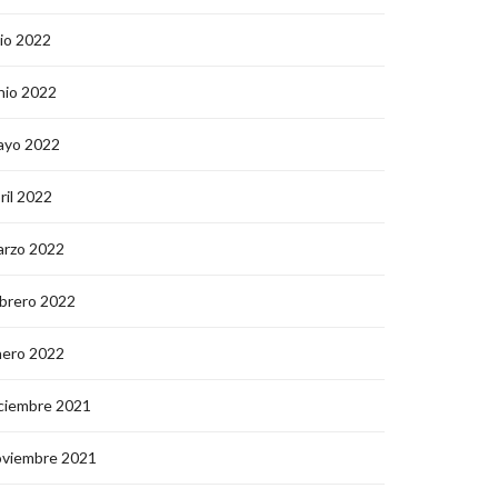
lio 2022
nio 2022
ayo 2022
ril 2022
arzo 2022
brero 2022
nero 2022
ciembre 2021
oviembre 2021