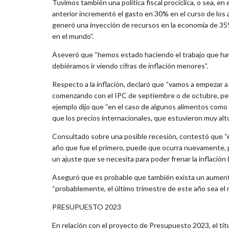
Tuvimos también una política fiscal procíclica, o sea, 
anterior incrementó el gasto en 30% en el curso de los 
generó una inyección de recursos en la economía de 35
en el mundo”.
Aseveró que “hemos estado haciendo el trabajo que ha
debiéramos ir viendo cifras de inflación menores”.
Respecto a la inflación, declaró que “vamos a empezar a 
comenzando con el IPC de septiembre o de octubre, pero 
ejemplo dijo que “en el caso de algunos alimentos como el
que los precios internacionales, que estuvieron muy alto
Consultado sobre una posible recesión, contestó que “e
año que fue el primero, puede que ocurra nuevamente, 
un ajuste que se necesita para poder frenar la inflación
Aseguró que es probable que también exista un aumen
“probablemente, el último trimestre de este año sea el má
PRESUPUESTO 2023
En relación con el proyecto de Presupuesto 2023, el titu