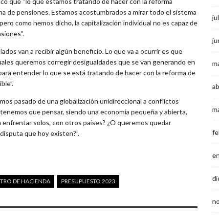
lcó que “lo que estamos tratando de hacer con la reforma
tema de pensiones. Estamos acostumbrados a mirar todo el sistema
ju
, pero como hemos dicho, la capitalización individual no es capaz de
siones”.
ju
ados van a recibir algún beneficio. Lo que va a ocurrir es que
 cuales queremos corregir desigualdades que se van generando en
m
 para entender lo que se está tratando de hacer con la reforma de
ble”.
ab
mos pasado de una globalización unidireccional a conflictos
m
, tenemos que pensar, siendo una economía pequeña y abierta,
 enfrentar solos, con otros países? ¿O queremos quedar
fe
 disputa que hoy existen?”.
e
di
STRO DE HACIENDA
PRESUPUESTO 2023
n