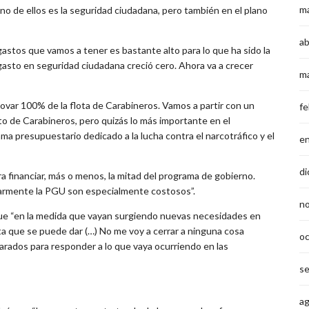
m
Uno de ellos es la seguridad ciudadana, pero también en el plano
ab
gastos que vamos a tener es bastante alto para lo que ha sido la
asto en seguridad ciudadana creció cero. Ahora va a crecer
m
ovar 100% de la flota de Carabineros. Vamos a partir con un
fe
o de Carabineros, pero quizás lo más importante en el
a presupuestario dedicado a la lucha contra el narcotráfico y el
e
di
ra financiar, más o menos, la mitad del programa de gobierno.
ularmente la PGU son especialmente costosos”.
n
ue “en la medida que vayan surgiendo nuevas necesidades en
sta que se puede dar (…) No me voy a cerrar a ninguna cosa
o
rados para responder a lo que vaya ocurriendo en las
s
a