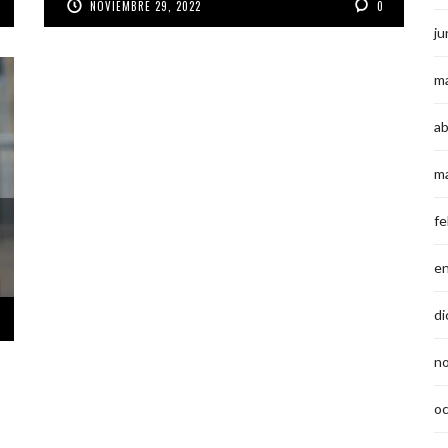
NOVIEMBRE 29, 2022
0
ju
m
ab
m
fe
e
di
n
o