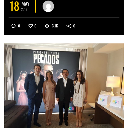
18
MAY
2018
0
0
3.1K
0