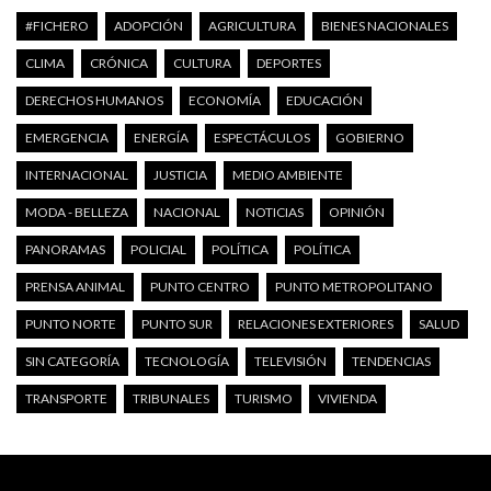
#FICHERO
ADOPCIÓN
AGRICULTURA
BIENES NACIONALES
CLIMA
CRÓNICA
CULTURA
DEPORTES
DERECHOS HUMANOS
ECONOMÍA
EDUCACIÓN
EMERGENCIA
ENERGÍA
ESPECTÁCULOS
GOBIERNO
INTERNACIONAL
JUSTICIA
MEDIO AMBIENTE
MODA - BELLEZA
NACIONAL
NOTICIAS
OPINIÓN
PANORAMAS
POLICIAL
POLÍTICA
POLÍTICA
PRENSA ANIMAL
PUNTO CENTRO
PUNTO METROPOLITANO
PUNTO NORTE
PUNTO SUR
RELACIONES EXTERIORES
SALUD
SIN CATEGORÍA
TECNOLOGÍA
TELEVISIÓN
TENDENCIAS
TRANSPORTE
TRIBUNALES
TURISMO
VIVIENDA