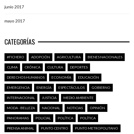
junio 2017
mayo 2017
CATEGORÍAS
#FICHERO
ADOPCIÓN
AGRICULTURA
BIENES NACIONALES
CLIMA
CRÓNICA
CULTURA
DEPORTES
DERECHOS HUMANOS
ECONOMÍA
EDUCACIÓN
EMERGENCIA
ENERGÍA
ESPECTÁCULOS
GOBIERNO
INTERNACIONAL
JUSTICIA
MEDIO AMBIENTE
MODA - BELLEZA
NACIONAL
NOTICIAS
OPINIÓN
PANORAMAS
POLICIAL
POLÍTICA
POLÍTICA
PRENSA ANIMAL
PUNTO CENTRO
PUNTO METROPOLITANO