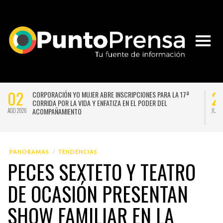
02
2
CORPORACIÓN YO MUJER ABRE INSCRIPCIONES PARA LA 17ª
CORRIDA POR LA VIDA Y ENFATIZA EN EL PODER DEL
ACOMPAÑAMIENTO
AGO 2026
JUL 
PANORAMAS
TENDENCIAS
PECES SEXTETO Y TEATRO
DE OCASIÓN PRESENTAN
SHOW FAMILIAR EN LA