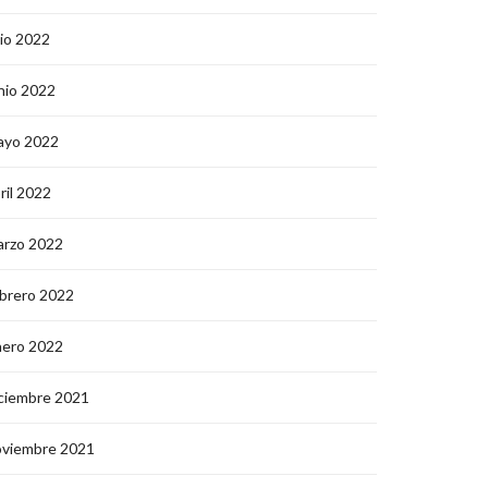
lio 2022
nio 2022
ayo 2022
ril 2022
arzo 2022
brero 2022
nero 2022
ciembre 2021
oviembre 2021