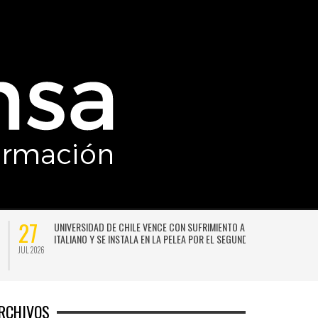
27
UNIVERSIDAD DE CHILE VENCE CON SUFRIMIENTO A AUDAX
ITALIANO Y SE INSTALA EN LA PELEA POR EL SEGUNDO LUGAR
JUL 2026
JU
RCHIVOS