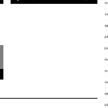
o
s
a
ju
ju
m
o
s
a
ju