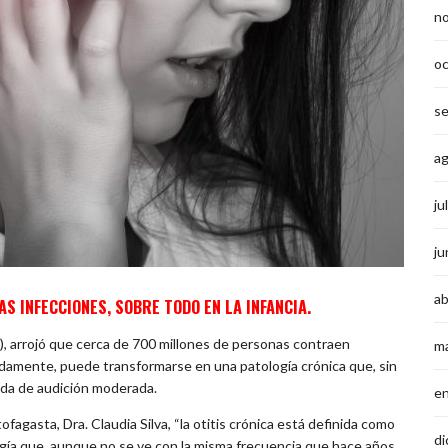
n
o
s
a
ju
ju
ab
AS INFECCIONES, SOBRE TODO EN LA INFANCIA.
), arrojó que cerca de 700 millones de personas contraen
m
uadamente, puede transformarse en una patología crónica que, sin
dida de audición moderada.
e
fagasta, Dra. Claudia Silva, “la otitis crónica está definida como
di
ogía que, aunque no se ve con la misma frecuencia que hace años,