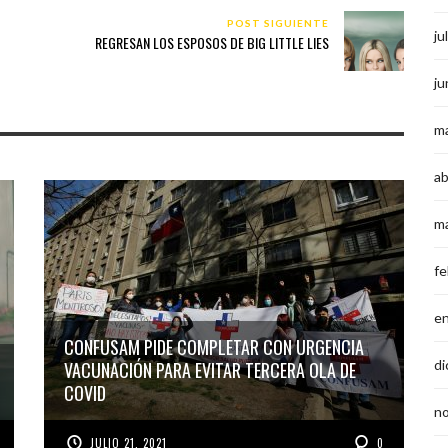
POST SIGUIENTE
ju
REGRESAN LOS ESPOSOS DE BIG LITTLE LIES
ju
m
ab
m
fe
e
CONFUSAM PIDE COMPLETAR CON URGENCIA
di
VACUNACIÓN PARA EVITAR TERCERA OLA DE
COVID
n
JULIO 21, 2021
0