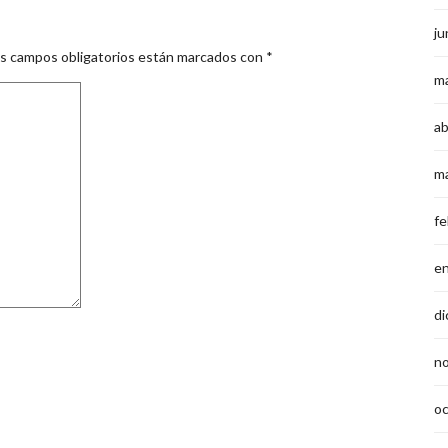
ju
s campos obligatorios están marcados con
*
m
ab
m
fe
e
di
n
o