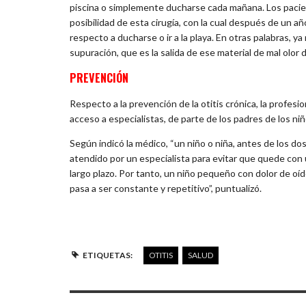
piscina o simplemente ducharse cada mañana. Los pacien
posibilidad de esta cirugía, con la cual después de un a
respecto a ducharse o ir a la playa. En otras palabras, y
supuración, que es la salida de ese material de mal olor de
PREVENCIÓN
Respecto a la prevención de la otitis crónica, la profesio
acceso a especialistas, de parte de los padres de los n
Según indicó la médico, “un niño o niña, antes de los d
atendido por un especialista para evitar que quede con u
largo plazo. Por tanto, un niño pequeño con dolor de oíd
pasa a ser constante y repetitivo”, puntualizó.
ETIQUETAS:
OTITIS
SALUD