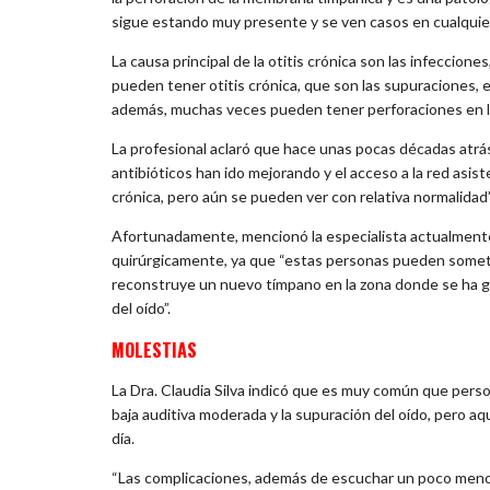
sigue estando muy presente y se ven casos en cualquier
La causa principal de la otitis crónica son las infeccione
pueden tener otitis crónica, que son las supuraciones, es 
además, muchas veces pueden tener perforaciones en la 
La profesional aclaró que hace unas pocas décadas atrá
antibióticos han ido mejorando y el acceso a la red asist
crónica, pero aún se pueden ver con relativa normalidad”
Afortunadamente, mencionó la especialista actualmente
quirúrgicamente, ya que “estas personas pueden someterse
reconstruye un nuevo tímpano en la zona donde se ha ge
del oído”.
MOLESTIAS
La Dra. Claudia Silva indicó que es muy común que pers
baja auditiva moderada y la supuración del oído, pero aq
día.
“Las complicaciones, además de escuchar un poco menos c