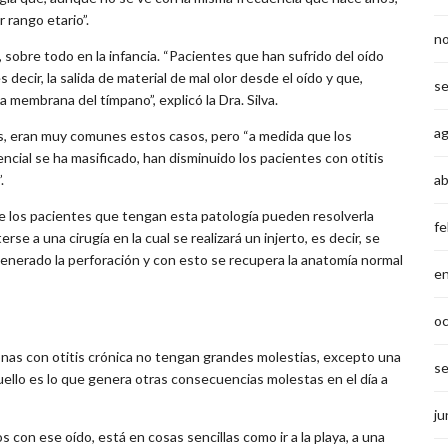
 rango etario”.
n
s, sobre todo en la infancia. “Pacientes que han sufrido del oído
decir, la salida de material de mal olor desde el oído y que,
s
membrana del tímpano”, explicó la Dra. Silva.
a
s, eran muy comunes estos casos, pero “a medida que los
encial se ha masificado, han disminuido los pacientes con otitis
ab
.
 los pacientes que tengan esta patología pueden resolverla
fe
 a una cirugía en la cual se realizará un injerto, es decir, se
nerado la perforación y con esto se recupera la anatomía normal
e
o
onas con otitis crónica no tengan grandes molestias, excepto una
s
uello es lo que genera otras consecuencias molestas en el día a
ju
on ese oído, está en cosas sencillas como ir a la playa, a una