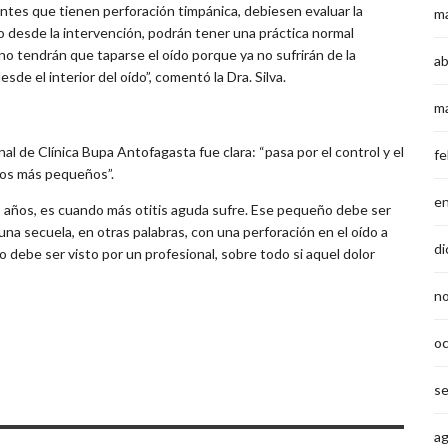
tes que tienen perforación timpánica, debiesen evaluar la
m
ño desde la intervención, podrán tener una práctica normal
a no tendrán que taparse el oído porque ya no sufrirán de la
ab
sde el interior del oído”, comentó la Dra. Silva.
m
nal de Clínica Bupa Antofagasta fue clara: “pasa por el control y el
fe
iños más pequeños”.
e
os años, es cuando más otitis aguda sufre. Ese pequeño debe ser
na secuela, en otras palabras, con una perforación en el oído a
di
o debe ser visto por un profesional, sobre todo si aquel dolor
n
o
s
a