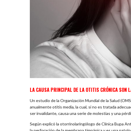
LA CAUSA PRINCIPAL DE LA OTITIS CRÓNICA SON L
Un estudio de la Organización Mundial de la Salud (OMS
anualmente otitis media, la cual, si no es tratada adec
ser invalidante, causa una serie de molestias y una pér
Según explicó la otorrinolaringólogo de Clínica Bupa Anto
la perforación de la membrana timpánica y es una patol