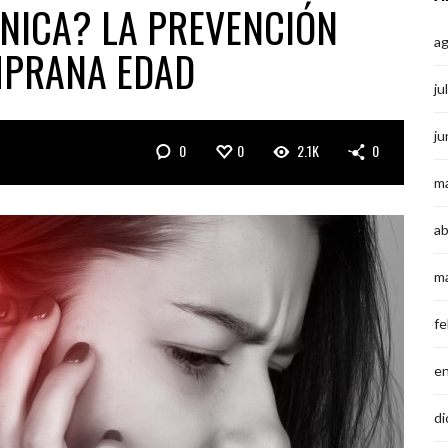
ÓNICA? LA PREVENCIÓN
a
MPRANA EDAD
ju
ju
0
0
2.1K
0
m
ab
m
fe
e
di