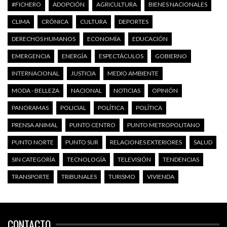
#FICHERO
ADOPCIÓN
AGRICULTURA
BIENES NACIONALES
CLIMA
CRÓNICA
CULTURA
DEPORTES
DERECHOS HUMANOS
ECONOMÍA
EDUCACIÓN
EMERGENCIA
ENERGÍA
ESPECTÁCULOS
GOBIERNO
INTERNACIONAL
JUSTICIA
MEDIO AMBIENTE
MODA - BELLEZA
NACIONAL
NOTICIAS
OPINIÓN
PANORAMAS
POLICIAL
POLÍTICA
POLÍTICA
PRENSA ANIMAL
PUNTO CENTRO
PUNTO METROPOLITANO
PUNTO NORTE
PUNTO SUR
RELACIONES EXTERIORES
SALUD
SIN CATEGORÍA
TECNOLOGÍA
TELEVISIÓN
TENDENCIAS
TRANSPORTE
TRIBUNALES
TURISMO
VIVIENDA
CONTACTO