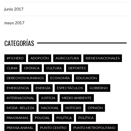
junio 2017
mayo 2017
CATEGORÍAS
#FICHERO
ADOPCIÓN
AGRICULTURA
BIENES NACIONALES
CLIMA
CRÓNICA
CULTURA
DEPORTES
DERECHOS HUMANOS
ECONOMÍA
EDUCACIÓN
EMERGENCIA
ENERGÍA
ESPECTÁCULOS
GOBIERNO
INTERNACIONAL
JUSTICIA
MEDIO AMBIENTE
MODA - BELLEZA
NACIONAL
NOTICIAS
OPINIÓN
PANORAMAS
POLICIAL
POLÍTICA
POLÍTICA
PRENSA ANIMAL
PUNTO CENTRO
PUNTO METROPOLITANO