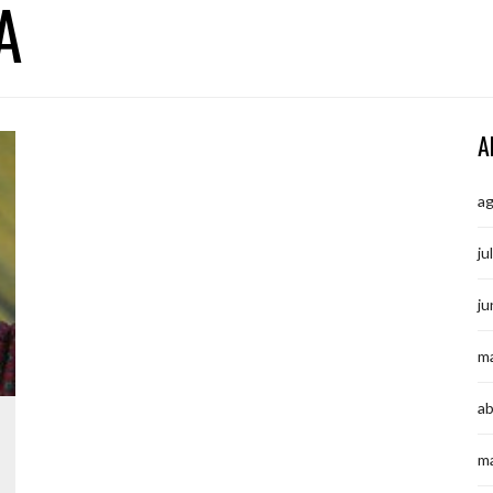
A
A
a
ju
ju
m
ab
m