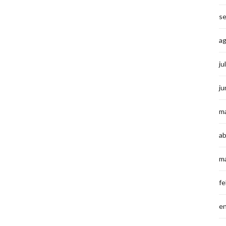
s
a
ju
ju
m
ab
m
fe
e