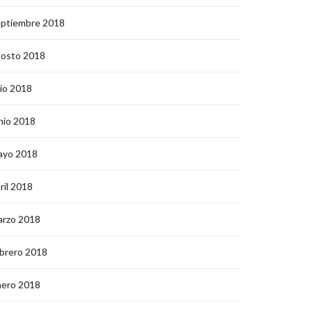
eptiembre 2018
gosto 2018
lio 2018
nio 2018
ayo 2018
ril 2018
arzo 2018
brero 2018
nero 2018