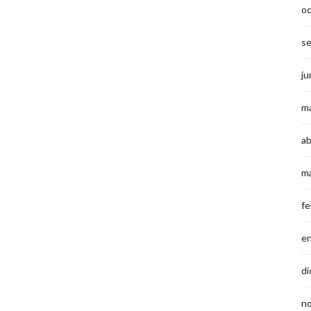
o
s
ju
m
ab
m
fe
e
di
n