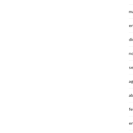
m
e
di
n
s
a
ab
fe
e