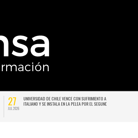
27
UNIVERSIDAD DE CHILE VENCE CON SUFRIMIENTO A AUDAX
ITALIANO Y SE INSTALA EN LA PELEA POR EL SEGUNDO LUGAR
JUL 2026
JU