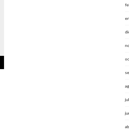
fe
e
di
n
o
s
a
ju
ju
ab