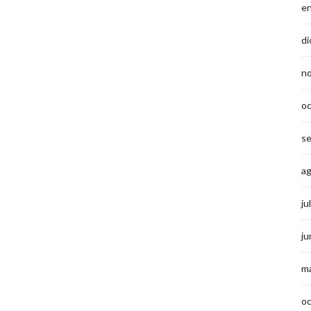
e
di
n
o
s
a
ju
ju
m
o