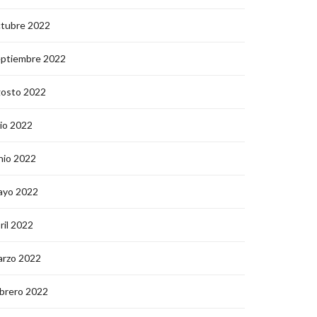
ctubre 2022
eptiembre 2022
gosto 2022
lio 2022
nio 2022
ayo 2022
ril 2022
arzo 2022
brero 2022