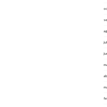
o
s
a
ju
ju
m
ab
m
fe