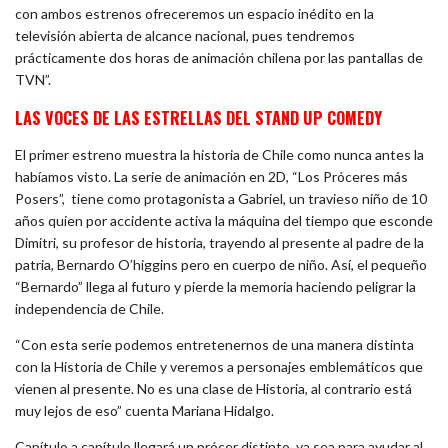
con ambos estrenos ofreceremos un espacio inédito en la
televisión abierta de alcance nacional, pues tendremos
prácticamente dos horas de animación chilena por las pantallas de
TVN”.
LAS VOCES DE LAS ESTRELLAS DEL STAND UP COMEDY
El primer estreno muestra la historia de Chile como nunca antes la
habíamos visto. La serie de animación en 2D, “Los Próceres más
Posers”, tiene como protagonista a Gabriel, un travieso niño de 10
años quien por accidente activa la máquina del tiempo que esconde
Dimitri, su profesor de historia, trayendo al presente al padre de la
patria, Bernardo O’higgins pero en cuerpo de niño. Así, el pequeño
“Bernardo” llega al futuro y pierde la memoria haciendo peligrar la
independencia de Chile.
“Con esta serie podemos entretenernos de una manera distinta
con la Historia de Chile y veremos a personajes emblemáticos que
vienen al presente. No es una clase de Historia, al contrario está
muy lejos de eso” cuenta Mariana Hidalgo.
Capítulo a capítulo llegará un prócer distinto, ya sea para ayudar al