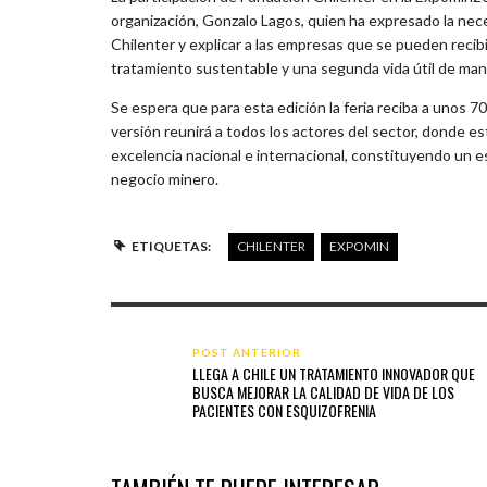
organización, Gonzalo Lagos, quien ha expresado la nece
Chilenter y explicar a las empresas que se pueden recib
tratamiento sustentable y una segunda vida útil de man
Se espera que para esta edición la feria reciba a unos 7
versión reunirá a todos los actores del sector, donde 
excelencia nacional e internacional, constituyendo un esp
negocio minero.
ETIQUETAS:
CHILENTER
EXPOMIN
POST ANTERIOR
LLEGA A CHILE UN TRATAMIENTO INNOVADOR QUE
BUSCA MEJORAR LA CALIDAD DE VIDA DE LOS
PACIENTES CON ESQUIZOFRENIA
CHILENTER E INACAP ACOPIARON MÁS DE 12