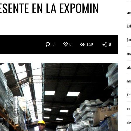
ESENTE EN LA EXPOMIN
a
ju
ju
0
0
1.3K
0
m
ab
m
fe
e
di