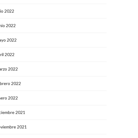
lio 2022
nio 2022
ayo 2022
ril 2022
arzo 2022
brero 2022
nero 2022
ciembre 2021
oviembre 2021