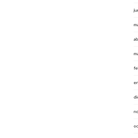
ju
m
ab
m
fe
e
di
n
o