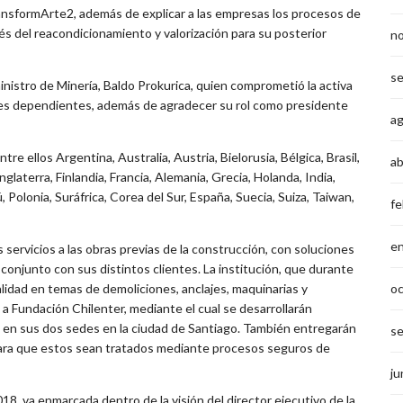
ansformArte2, además de explicar a las empresas los procesos de
és del reacondicionamiento y valorización para su posterior
n
s
 ministro de Minería, Baldo Prokurica, quien comprometió la activa
ades dependientes, además de agradecer su rol como presidente
a
e ellos Argentina, Australia, Austria, Bielorusia, Bélgica, Brasil,
ab
laterra, Finlandia, Francia, Alemania, Grecia, Holanda, India,
 Polonia, Suráfrica, Corea del Sur, España, Suecia, Suiza, Taiwan,
fe
e
ervicios a las obras previas de la construcción, con soluciones
conjunto con sus distintos clientes. La institución, que durante
o
alidad en temas de demoliciones, anclajes, maquinarias y
a Fundación Chilenter, mediante el cual se desarrollarán
s en sus dos sedes en la ciudad de Santiago. También entregarán
s
para que estos sean tratados mediante procesos seguros de
ju
8, va enmarcada dentro de la visión del director ejecutivo de la