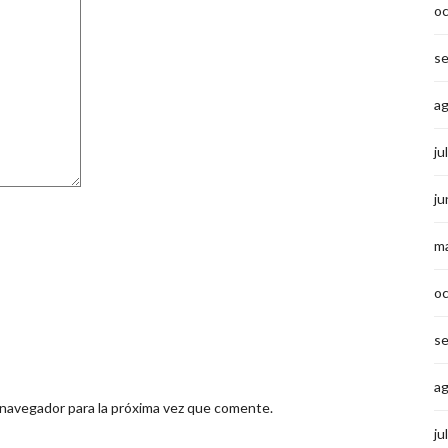
o
s
a
ju
ju
m
o
s
a
 navegador para la próxima vez que comente.
ju