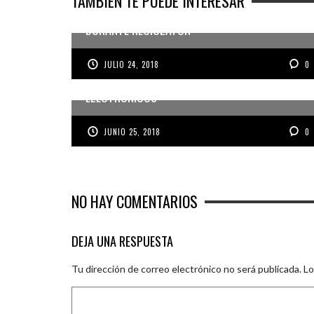
TAMBIÉN TE PUEDE INTERESAR
TONELADAS DE RESIDUOS ELECTRÓNICOS
DURANTE RECICLATÓN
UNIVERSIDAD INACAP Y CHILENTER REALIZARÁN
JULIO 24, 2018
0
EXTENSA JORNADA DE RECICLAJE DE EQUIPOS
ELECTRÓNICOS
JUNIO 25, 2018
0
NO HAY COMENTARIOS
DEJA UNA RESPUESTA
Tu dirección de correo electrónico no será publicada.
Lo