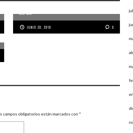
TONELADAS DE RESIDUOS ELECTRÓNICOS A
ju
JAPÓN
ju
JUNIO 28, 2018
0
m
ab
m
fe
e
di
s campos obligatorios están marcados con
*
n