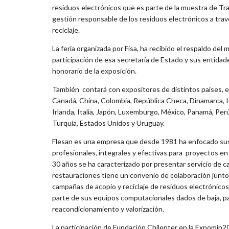
residuos electrónicos que es parte de la muestra de Tr
gestión responsable de los residuos electrónicos a trav
reciclaje.
La feria organizada por Fisa, ha recibido el respaldo del
participación de esa secretaría de Estado y sus entid
honorario de la exposición.
También contará con expositores de distintos países, entr
Canadá, China, Colombia, República Checa, Dinamarca, Ing
Irlanda, Italia, Japón, Luxemburgo, México, Panamá, Perú,
Turquía, Estados Unidos y Uruguay.
Flesan es una empresa que desde 1981 ha enfocado sus s
profesionales, integrales y efectivas para proyectos en 
30 años se ha caracterizado por presentar servicio de c
restauraciones tiene un convenio de colaboración junto 
campañas de acopio y reciclaje de residuos electrónico
parte de sus equipos computacionales dados de baja, 
reacondicionamiento y valorización.
La participación de Fundación Chilenter en la Expomin201