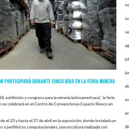
n
o
s
a
ju
ju
ÓN PARTICIPARÁ DURANTE CINCO DÍAS EN LA FERIA MINERA
ab
 exhibición y congreso para la minería latinoamericana”, la feria
m
ón se celebrará en el Centro de Convenciones Espacio Riesco en
e
de el 23 y hasta el 27 de abril en la exposición, donde instalará un
di
es y periféricos computacionales, una escultura realizada con