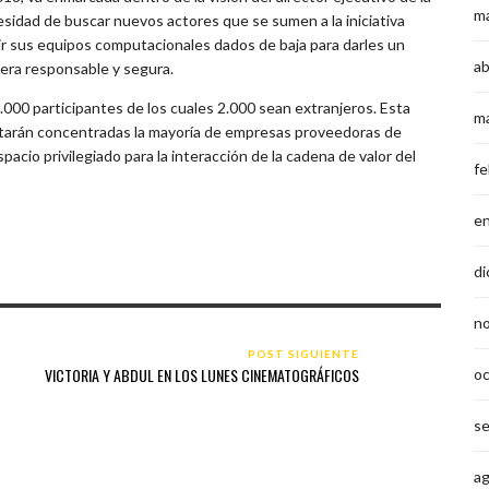
m
sidad de buscar nuevos actores que se sumen a la iniciativa
ir sus equipos computacionales dados de baja para darles un
ab
era responsable y segura.
0.000 participantes de los cuales 2.000 sean extranjeros. Esta
m
estarán concentradas la mayoría de empresas proveedoras de
acio privilegiado para la interacción de la cadena de valor del
fe
e
di
n
POST SIGUIENTE
VICTORIA Y ABDUL EN LOS LUNES CINEMATOGRÁFICOS
o
s
a
CECILIA MOREL ENCABEZA EXPORTACIÓN DE 11