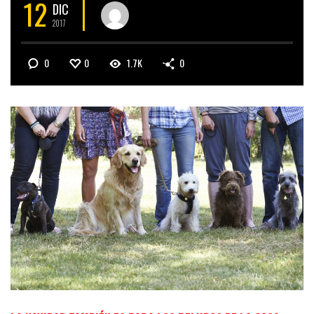
12
DIC
2017
0
0
1.7K
0