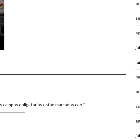
o
s
a
ju
ju
m
o
s campos obligatorios están marcados con
*
s
a
ju