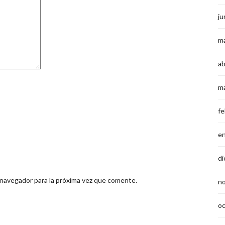
ju
m
ab
m
fe
e
di
 navegador para la próxima vez que comente.
n
o