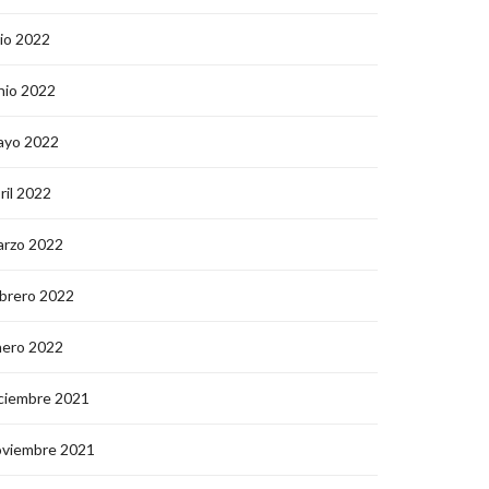
lio 2022
nio 2022
ayo 2022
ril 2022
arzo 2022
brero 2022
nero 2022
ciembre 2021
oviembre 2021