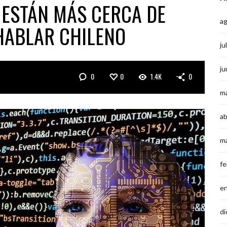
 ESTÁN MÁS CERCA DE
a
HABLAR CHILENO
ju
ju
0
0
1.4K
0
m
ab
m
fe
e
di