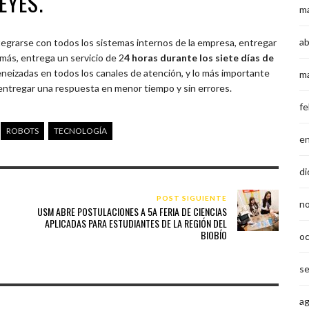
EYES.
m
ab
tegrarse con todos los sistemas internos de la empresa, entregar
más, entrega un servicio de 2
4 horas durante los siete días de
neizadas en todos los canales de atención, y lo más importante
m
l entregar una respuesta en menor tiempo y sin errores.
fe
ROBOTS
TECNOLOGÍA
e
di
POST SIGUIENTE
n
USM ABRE POSTULACIONES A 5A FERIA DE CIENCIAS
APLICADAS PARA ESTUDIANTES DE LA REGIÓN DEL
BIOBÍO
o
s
a