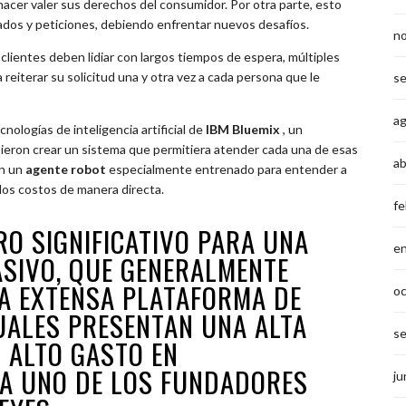
 hacer valer sus derechos del consumidor. Por otra parte, esto
ados y peticiones, debiendo enfrentar nuevos desafíos.
n
clientes deben lidiar con largos tiempos de espera, múltiples
 reiterar su solicitud una y otra vez a cada persona que le
s
a
ecnologías de inteligencia artificial de
IBM Bluemix
, un
eron crear un sistema que permitiera atender cada una de esas
ab
on un
agente robot
especialmente entrenado para entender a
 los costos de manera directa.
fe
RO SIGNIFICATIVO PARA UNA
e
SIVO, QUE GENERALMENTE
A EXTENSA PLATAFORMA DE
o
UALES PRESENTAN UNA ALTA
s
 ALTO GASTO EN
LA UNO DE LOS FUNDADORES
ju