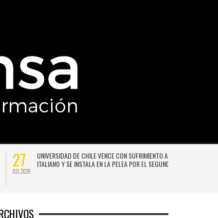
27
UNIVERSIDAD DE CHILE VENCE CON SUFRIMIENTO A AUDAX
ITALIANO Y SE INSTALA EN LA PELEA POR EL SEGUNDO LUGAR
JUL 2026
JU
RCHIVOS