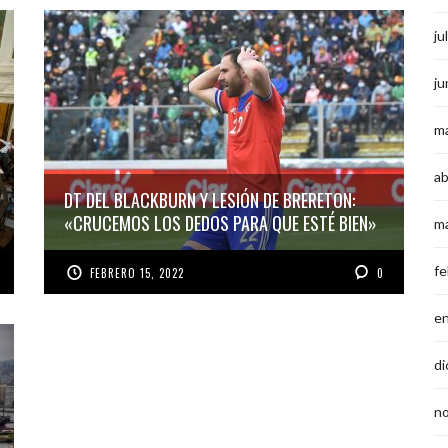
ju
ju
m
ab
DT DEL BLACKBURN Y LESIÓN DE BRERETON:
«CRUCEMOS LOS DEDOS PARA QUE ESTÉ BIEN»
m
fe
FEBRERO 15, 2022
0
e
di
n