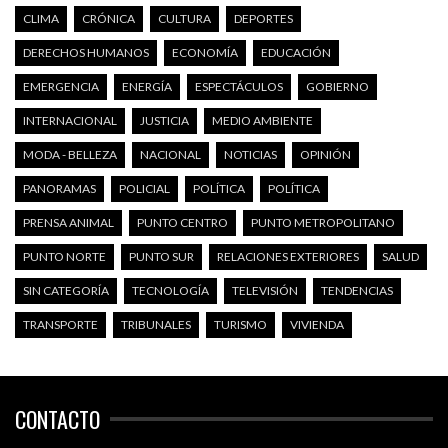
CLIMA
CRÓNICA
CULTURA
DEPORTES
DERECHOS HUMANOS
ECONOMÍA
EDUCACIÓN
EMERGENCIA
ENERGÍA
ESPECTÁCULOS
GOBIERNO
INTERNACIONAL
JUSTICIA
MEDIO AMBIENTE
MODA - BELLEZA
NACIONAL
NOTICIAS
OPINIÓN
PANORAMAS
POLICIAL
POLÍTICA
POLÍTICA
PRENSA ANIMAL
PUNTO CENTRO
PUNTO METROPOLITANO
PUNTO NORTE
PUNTO SUR
RELACIONES EXTERIORES
SALUD
SIN CATEGORÍA
TECNOLOGÍA
TELEVISIÓN
TENDENCIAS
TRANSPORTE
TRIBUNALES
TURISMO
VIVIENDA
CONTACTO