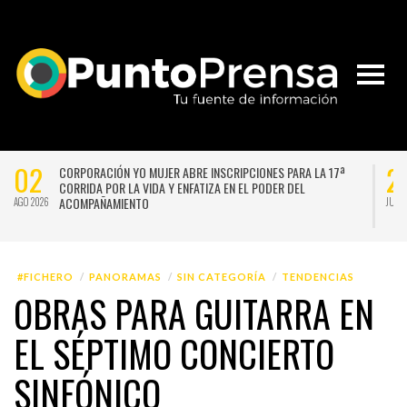
02
2
CORPORACIÓN YO MUJER ABRE INSCRIPCIONES PARA LA 17ª
CORRIDA POR LA VIDA Y ENFATIZA EN EL PODER DEL
ACOMPAÑAMIENTO
AGO 2026
JUL 
#FICHERO
PANORAMAS
SIN CATEGORÍA
TENDENCIAS
OBRAS PARA GUITARRA EN
EL SÉPTIMO CONCIERTO
SINFÓNICO