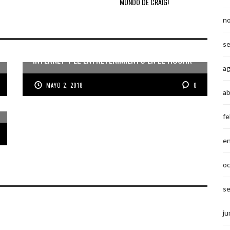
MUNDO DE CRAIG!
n
s
6 PUNTOS PARA OPTIMIZAR EL ACCESO A
INTERNET Y EL ENTRETENIMIENTO EN EL HOGAR
a
MAYO 2, 2018
0
ab
fe
e
o
s
ju