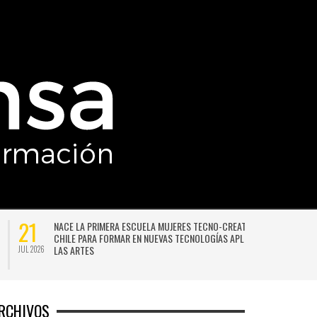
21
NACE LA PRIMERA ESCUELA MUJERES TECNO-CREATIVAS DE
CHILE PARA FORMAR EN NUEVAS TECNOLOGÍAS APLICADAS A
LAS ARTES
JUL 2026
JU
RCHIVOS