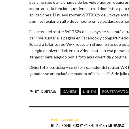
Los amantes o aficionados de los videojuegos requieren
importante, la función que tiene su red doméstica para 
aplicaciones. El nuevo router WRTX32x de Linksys está
permite recibir un alto desempeño en velocidad, que ha
El sorteo del router WRT32x de Linksys se realizará a t
dar “Me gusta” a la página en Facebook y compartir-etiqu
llegara a fallar tu red Wi-Fi justo en el momento que esta
colegio o universidad, en un video chat con esa persona 
ganador será elegido por la foto más divertida y original.
Diviértete, participa y sé el feliz ganador del router WR
ganador se anunciará de manera pública el día 3 de julio
ETIQUETAS:
GAMERS
LINKSYS
ROUTER WRT32
POST ANTERIOR
GUÍA DE SEGUROS PARA PEQUEÑAS Y MEDIANAS