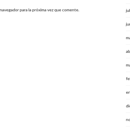
 navegador para la próxima vez que comente.
ju
ju
m
ab
m
fe
e
di
n