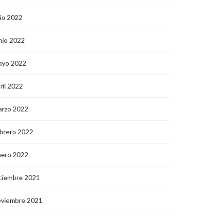
lio 2022
nio 2022
ayo 2022
ril 2022
arzo 2022
brero 2022
nero 2022
ciembre 2021
oviembre 2021