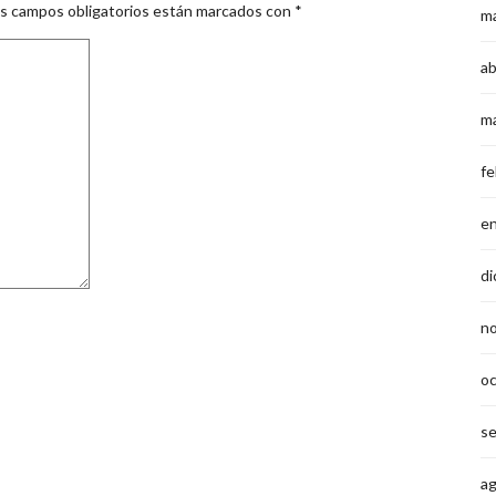
s campos obligatorios están marcados con
*
m
ab
m
fe
e
di
n
o
s
a