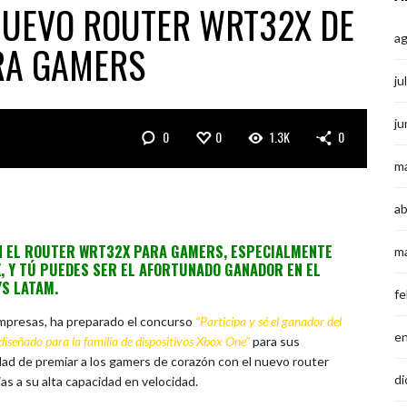
 NUEVO ROUTER WRT32X DE
a
ARA GAMERS
ju
ju
0
0
1.3K
0
m
ab
N EL ROUTER WRT32X PARA GAMERS, ESPECIALMENTE
m
X, Y TÚ PUEDES SER EL AFORTUNADO GANADOR EN EL
YS LATAM.
fe
 empresas, ha preparado el concurso
“Participa y sé el ganador del
e
señado para la familia de dispositivos Xbox One”
para sus
dad de premiar a los gamers de corazón con el nuevo router
di
as a su alta capacidad en velocidad.