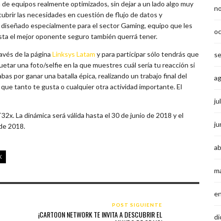
 de equipos realmente optimizados, sin dejar a un lado algo muy
n
cubrir las necesidades en cuestión de flujo de datos y
 diseñado especialmente para el sector Gaming, equipo que les
o
sta el mejor oponente seguro también querrá tener.
ravés de la página
Linksys Latam
y para participar sólo tendrás que
s
etar una foto/selfie en la que muestres cuál sería tu reacción si
bas por ganar una batalla épica, realizando un trabajo final del
a
que tanto te gusta o cualquier otra actividad importante. El
ju
T32x. La dinámica será válida hasta el 30 de junio de 2018 y el
ju
 de 2018.
ab
X
m
e
POST SIGUIENTE
¡CARTOON NETWORK TE INVITA A DESCUBRIR EL
di