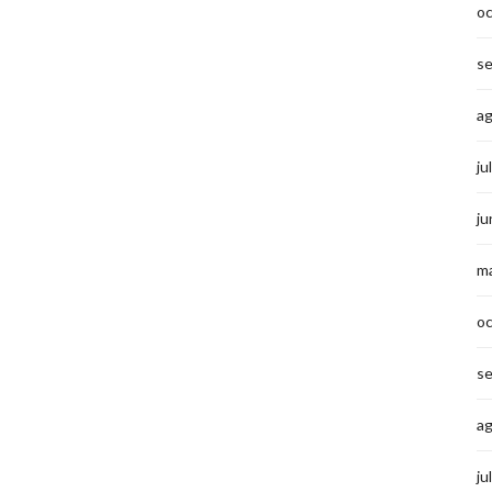
o
s
a
ju
ju
m
o
s
a
ju