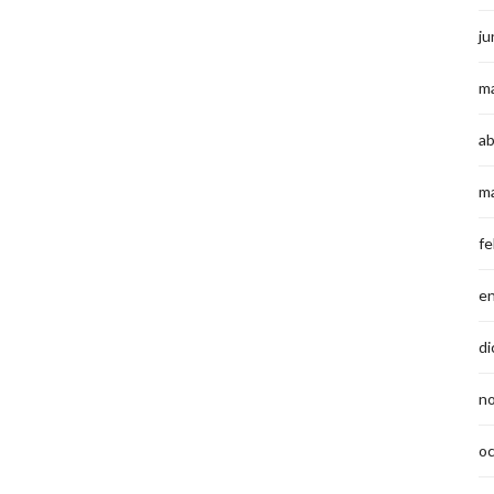
ju
m
ab
m
fe
e
di
n
o