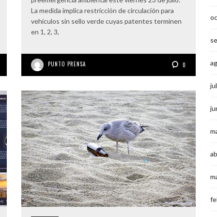
La medida implica restricción de circulación para
o
vehículos sin sello verde cuyas patentes terminen
en 1, 2, 3,
s
a
PUNTO PRENSA
0
ju
ju
m
ab
m
fe