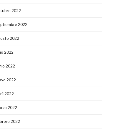
ctubre 2022
eptiembre 2022
gosto 2022
lio 2022
nio 2022
ayo 2022
ril 2022
arzo 2022
brero 2022