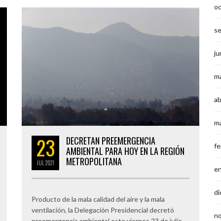
o
s
ju
m
ab
m
23
DECRETAN PREEMERGENCIA
fe
AMBIENTAL PARA HOY EN LA REGIÓN
METROPOLITANA
JUL
2021
e
di
Producto de la mala calidad del aire y la mala
ventilación, la Delegación Presidencial decretó
n
preemergencia ambiental este viernes 23 de julio.