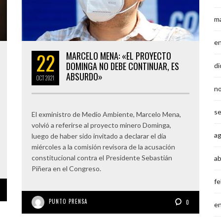
m
e
22
MARCELO MENA: «EL PROYECTO
DOMINGA NO DEBE CONTINUAR, ES
di
ABSURDO»
OCT
2021
n
s
El exministro de Medio Ambiente, Marcelo Mena,
volvió a referirse al proyecto minero Dominga,
a
luego de haber sido invitado a declarar el día
miércoles a la comisión revisora de la acusación
constitucional contra el Presidente Sebastián
ab
Piñera en el Congreso.
fe
PUNTO PRENSA
0
e