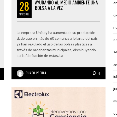
28
AYUDANDO AL MEDIO AMBIENTE UNA
e
BOLSA A LA VEZ
MAR
2018
di
n
La empresa Unibag ha aumentado su producción
dado que en más de 60 comunas a lo largo del país
o
ya han regulado el uso de las bolsas plásticas a
través de ordenanzas municipales, disminuyendo
s
así la fabricación de estas. La
a
PUNTO PRENSA
0
ju
ju
m
o