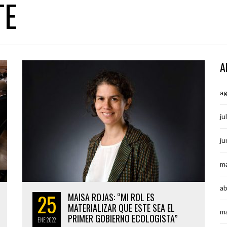
TE
A
a
ju
ju
m
ab
25
MAISA ROJAS: “MI ROL ES
MATERIALIZAR QUE ESTE SEA EL
m
PRIMER GOBIERNO ECOLOGISTA”
ENE
2022